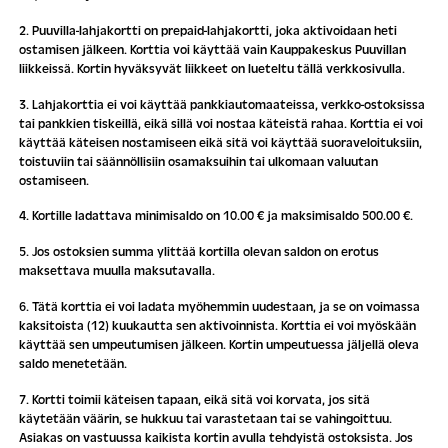
2. Puuvilla-lahjakortti on prepaid-lahjakortti, joka aktivoidaan heti
ostamisen jälkeen. Korttia voi käyttää vain Kauppakeskus Puuvillan
liikkeissä. Kortin hyväksyvät liikkeet on lueteltu tällä verkkosivulla.
3. Lahjakorttia ei voi käyttää pankkiautomaateissa, verkko-ostoksissa
tai pankkien tiskeillä, eikä sillä voi nostaa käteistä rahaa. Korttia ei voi
käyttää käteisen nostamiseen eikä sitä voi käyttää suoraveloituksiin,
toistuviin tai säännöllisiin osamaksuihin tai ulkomaan valuutan
ostamiseen.
4. Kortille ladattava minimisaldo on 10.00 € ja maksimisaldo 500.00 €.
5. Jos ostoksien summa ylittää kortilla olevan saldon on erotus
maksettava muulla maksutavalla.
6. Tätä korttia ei voi ladata myöhemmin uudestaan, ja se on voimassa
kaksitoista (12) kuukautta sen aktivoinnista. Korttia ei voi myöskään
käyttää sen umpeutumisen jälkeen. Kortin umpeutuessa jäljellä oleva
saldo menetetään.
7. Kortti toimii käteisen tapaan, eikä sitä voi korvata, jos sitä
käytetään väärin, se hukkuu tai varastetaan tai se vahingoittuu.
Asiakas on vastuussa kaikista kortin avulla tehdyistä ostoksista. Jos