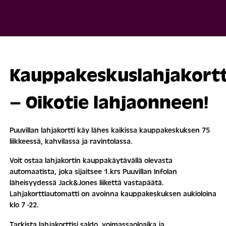
Kauppakeskuslahjakortt
– Oikotie lahjaonneen!
Puuvillan lahjakortti käy lähes kaikissa kauppakeskuksen 75
liikkeessä, kahvilassa ja ravintolassa.
Voit ostaa lahjakortin kauppakäytävällä olevasta
automaatista, joka sijaitsee 1.krs Puuvillan Infolan
läheisyydessä Jack&Jones liikettä vastapäätä.
Lahjakorttiautomatti on avoinna kauppakeskuksen aukioloina
klo 7 -22.
Tarkista lahjakorttisi saldo, voimassaoloaika ja