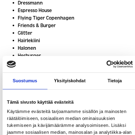
Dressmann
Espresso House
Flying Tiger Copenhagen
Friends & Burger
Glitter
Hairlekiini
Halonen
Hesburger
H&M
Intersport Puuvilla
Suostumus
Yksityiskohdat
Tietoja
JACK & JONES
Jesper Junior
Jungle Juice Bar
Tämä sivusto käyttää evästeitä
K-Citymarket Puuvilla
Käytämme evästeitä tarjoamamme sisällön ja mainosten
Kauppahuone Riveri
räätälöimiseen, sosiaalisen median ominaisuuksien
KICKS
tukemiseen ja kävijämäärämme analysoimiseen. Lisäksi
Kotipizza
jaamme sosiaalisen median, mainosalan ja analytiikka-alan