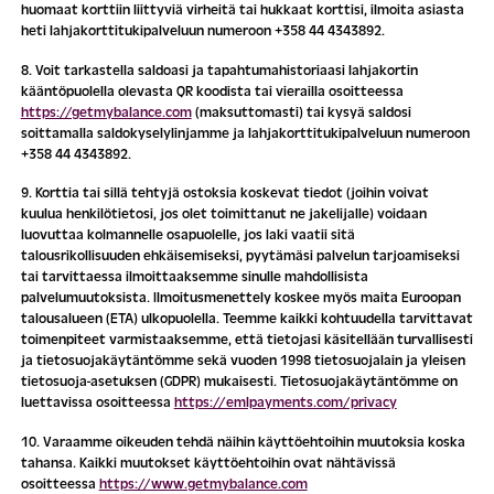
huomaat korttiin liittyviä virheitä tai hukkaat korttisi, ilmoita asiasta
heti lahjakorttitukipalveluun numeroon +358 44 4343892.
8. Voit tarkastella saldoasi ja tapahtumahistoriaasi lahjakortin
kääntöpuolella olevasta QR koodista tai vierailla osoitteessa
https://getmybalance.com
(maksuttomasti) tai kysyä saldosi
soittamalla saldokyselylinjamme ja lahjakorttitukipalveluun numeroon
+358 44 4343892.
9. Korttia tai sillä tehtyjä ostoksia koskevat tiedot (joihin voivat
kuulua henkilötietosi, jos olet toimittanut ne jakelijalle) voidaan
luovuttaa kolmannelle osapuolelle, jos laki vaatii sitä
talousrikollisuuden ehkäisemiseksi, pyytämäsi palvelun tarjoamiseksi
tai tarvittaessa ilmoittaaksemme sinulle mahdollisista
palvelumuutoksista. Ilmoitusmenettely koskee myös maita Euroopan
talousalueen (ETA) ulkopuolella. Teemme kaikki kohtuudella tarvittavat
toimenpiteet varmistaaksemme, että tietojasi käsitellään turvallisesti
ja tietosuojakäytäntömme sekä vuoden 1998 tietosuojalain ja yleisen
tietosuoja-asetuksen (GDPR) mukaisesti. Tietosuojakäytäntömme on
luettavissa osoitteessa
https://emlpayments.com/privacy
10. Varaamme oikeuden tehdä näihin käyttöehtoihin muutoksia koska
tahansa. Kaikki muutokset käyttöehtoihin ovat nähtävissä
osoitteessa
https://www.getmybalance.com