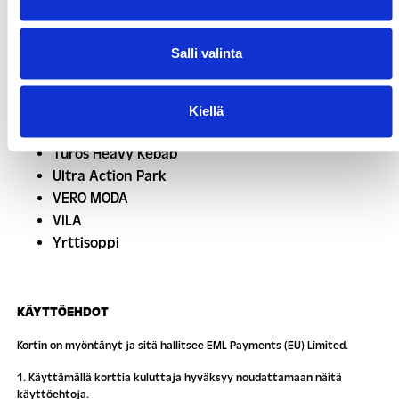
Sakura Teppanyaki
Scandinavian Outdoor
Salli valinta
Spice Ice by Candytown
Stadium
Suomalainen Kirjakauppa
Kiellä
Tempur Brand Store
Turos Heavy Kebab
Ultra Action Park
VERO MODA
VILA
Yrttisoppi
KÄYTTÖEHDOT
Kortin on myöntänyt ja sitä hallitsee EML Payments (EU) Limited.
1. Käyttämällä korttia kuluttaja hyväksyy noudattamaan näitä
käyttöehtoja.