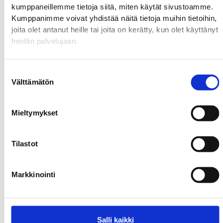
Kultajousi
kumppaneillemme tietoja siitä, miten käytät sivustoamme.
Lempi Lifestyle
Kumppanimme voivat yhdistää näitä tietoja muihin tietoihin,
Luhta Brand Store
joita olet antanut heille tai joita on kerätty, kun olet käyttänyt
M-room
heidän palvelujaan.
Marimekko
Marakatti
Suostumuksen
Muksumassi
Välttämätön
valinta
Musti ja Mirri
Nanso
New Yorker
Mieltymykset
Normal
Tilastot
Pancho Villa Pori
Pentik
Puuvillan Apteekki
Markkinointi
Puuvillan Kukka
Rakastajat-teatteri
Ravintola Sofia
Salli kaikki
Ristorante Momento