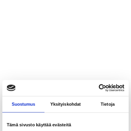
Suostumus
Yksityiskohdat
Tietoja
Puuvillaan voit saapua
viittä reittiä.
A
Länsitien ja
Jokisatamantien rampista Pormestarinluodon läpi kulku on
Tämä sivusto käyttää evästeitä
luontevaa Isosannanpuistokatua pitkin.
B
Porin pohjoisesta