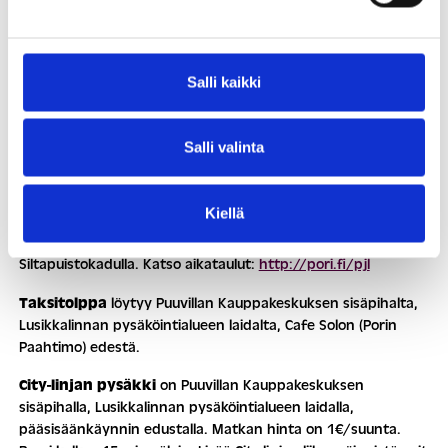
Salli kaikki
Salli valinta
Kiellä
Porin Linjojen paikallisliikenteen pysäkki
sijaitsee
Siltapuistokadulla. Katso aikataulut:
http://pori.fi/pjl
Taksitolppa
löytyy Puuvillan Kauppakeskuksen sisäpihalta,
Lusikkalinnan pysäköintialueen laidalta, Cafe Solon (Porin
Paahtimo) edestä.
City-linjan pysäkki
on Puuvillan Kauppakeskuksen
sisäpihalla, Lusikkalinnan pysäköintialueen laidalla,
pääsisäänkäynnin edustalla. Matkan hinta on 1€/suunta.