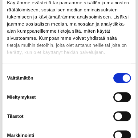
liittymästä Toejoelta pääset Puuvillaan seuraten
Käytämme evästeitä tarjoamamme sisällön ja mainosten
Siltapuistokatua.
C
Idästä lähestyttäessä saavutaan
räätälöimiseen, sosiaalisen median ominaisuuksien
Lukkarinsannan sillalta jatkaen matkaa Konepajanrantatielle.
tukemiseen ja kävijämäärämme analysoimiseen. Lisäksi
Porin eteläpuolelta Pohjoisrantaa lähestyville ovat
jaamme sosiaalisen median, mainosalan ja analytiikka-
käytössä
D
Linnansilta ja
E
Porinsilta. Ympäri kaupunkia
alan kumppaneillemme tietoja siitä, miten käytät
sijoitetut mustapohjaiset Porin Puuvilla -opasteet neuvovat
sivustoamme. Kumppanimme voivat yhdistää näitä
perille pääväyliltä.
tietoja muihin tietoihin, joita olet antanut heille tai joita on
kerätty, kun olet käyttänyt heidän palvelujaan.
Suostumuksen
Välttämätön
valinta
Mieltymykset
Tilastot
Markkinointi