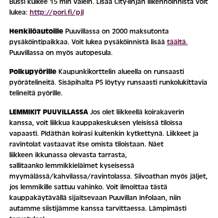
Bussi kulkee 15 min välein. Lisää City-linjan liikennöinnistä voit
lukea:
http://pori.fi/pjl
Henkilöautoille
Puuvillassa on 2000 maksutonta
pysäköintipaikkaa. Voit lukea pysäköinnistä lisää
täältä.
Puuvillassa on myös autopesula.
Polkupyörille
Kaupunkikorttelin alueella on runsaasti
pyörätelineitä. Sisäpihalta P5 löytyy runsaasti runkolukittavia
telineitä pyörille.
LEMMIKIT PUUVILLASSA
Jos olet liikkeellä koirakaverin
kanssa, voit liikkua kauppakeskuksen yleisissä tiloissa
vapaasti. PIdäthän koirasi kuitenkin kytkettynä. Liikkeet ja
ravintolat vastaavat itse omista tiloistaan. Näet
liikkeen ikkunassa olevasta tarrasta,
sallitaanko lemmikkieläimet kyseisessä
myymälässä/kahvilassa/ravintolassa. Siivoathan myös jäljet,
jos lemmikille sattuu vahinko. Voit ilmoittaa tästä
kauppakäytävällä sijaitsevaan Puuvillan Infolaan, niin
autamme siistijämme kanssa tarvittaessa. Lämpimästi