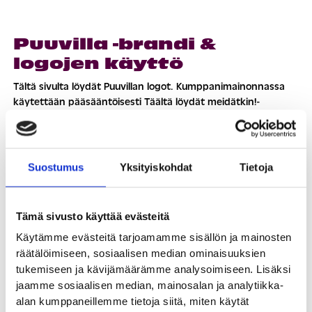
Puuvilla -brandi &
logojen käyttö
Tältä sivulta löydät Puuvillan logot. Kumppanimainonnassa
käytettään pääsääntöisesti Täältä löydät meidätkin!-
symbolia. (alla oikealla).
Taas tapahtuu -symbolia käytetään Puuvillan kanssa yhdessä
sovittujen tapahtumien markkinoinnissa (alla keskellä).
Suostumus
Yksityiskohdat
Tietoja
Virallista Puuvilla-logoa käytettäessä tulee logon käyttö ja
logoon liitetty asiasisältö hyväksyttää kauppakeskus
Tämä sivusto käyttää evästeitä
Puuvillata erikseen (alla vasemmalla).
Käytämme evästeitä tarjoamamme sisällön ja mainosten
Lähetämme medialle erillisestä pyynnöstä viimeisimpiä
räätälöimiseen, sosiaalisen median ominaisuuksien
julkaisuja, lehdistötiedotteita ja raportteja sekä järjestämme
tukemiseen ja kävijämäärämme analysoimiseen. Lisäksi
tutustumiskäyntejä kauppakeskukseen ja koko
jaamme sosiaalisen median, mainosalan ja analytiikka-
kaupunkikorttelin alueeseen.
alan kumppaneillemme tietoja siitä, miten käytät