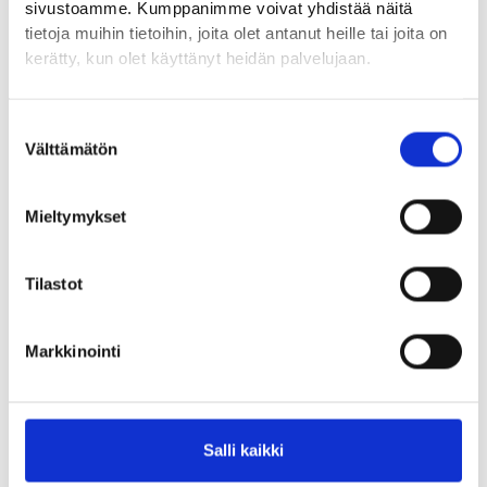
Lisäkysymykset, graafinen ohjeisto ja muut Puuvillan
sivustoamme. Kumppanimme voivat yhdistää näitä
brandimateriaalien tiedustelut:
tietoja muihin tietoihin, joita olet antanut heille tai joita on
kerätty, kun olet käyttänyt heidän palvelujaan.
Veera Forsbacka
markkinointipäällikkö
Suostumuksen
veera.forsbacka@porinpuuvilla.fi
Välttämätön
p. 044 535 9663
valinta
Mieltymykset
Logot
Tilastot
Markkinointi
CMYK
,
RGB
Salli kaikki