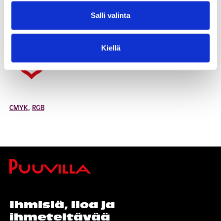
Salli valinta
CMYK
,
RGB
Kiellä
CMYK
,
RGB
Ihmisiä, iloa ja
ihmeteltävää