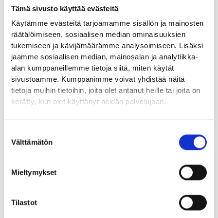
Tämä sivusto käyttää evästeitä
Käytämme evästeitä tarjoamamme sisällön ja mainosten
MAANANTAI
räätälöimiseen, sosiaalisen median ominaisuuksien
tukemiseen ja kävijämäärämme analysoimiseen. Lisäksi
jaamme sosiaalisen median, mainosalan ja analytiikka-
TIISTAI
alan kumppaneillemme tietoja siitä, miten käytät
sivustoamme. Kumppanimme voivat yhdistää näitä
KESKIVIIKKO
tietoja muihin tietoihin, joita olet antanut heille tai joita on
kerätty, kun olet käyttänyt heidän palvelujaan.
TORSTAI
Suostumuksen
Välttämätön
PERJANTAI
valinta
Mieltymykset
LAUANTAI
SUNNUNTAI
Tilastot