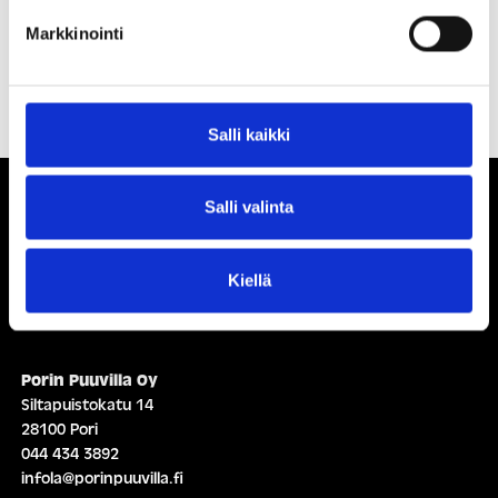
Markkinointi
PERJANTAI 07.08
Salli kaikki
Salli valinta
Kiellä
Ihmisiä, iloa ja
ihmeteltävää
Porin Puuvilla Oy
Siltapuistokatu 14
28100 Pori
044 434 3892
infola@porinpuuvilla.fi