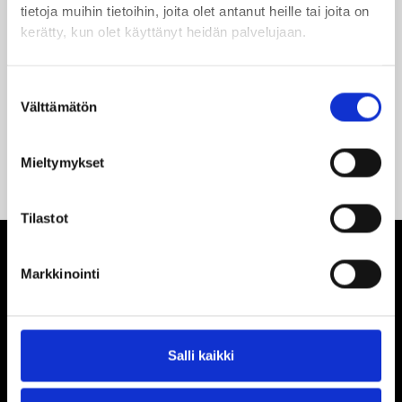
tietoja muihin tietoihin, joita olet antanut heille tai joita on
kerätty, kun olet käyttänyt heidän palvelujaan.
Kaikki
Muoti
Koti
Vapaa-aika
Ravintolat ja kahvilat
Palvelut
Yritykset
Suostumuksen
Välttämätön
valinta
Mieltymykset
Tilastot
Markkinointi
Ihmisiä, iloa ja
ihmeteltävää
Salli kaikki
Porin Puuvilla Oy