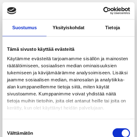
Instrumentarium
Avoinna tänään 10:00–20:00
Suostumus
Yksityiskohdat
Tietoja
Tämä sivusto käyttää evästeitä
Integrata Oy
Käytämme evästeitä tarjoamamme sisällön ja mainosten
Avoinna tänään 8:00–16:00
räätälöimiseen, sosiaalisen median ominaisuuksien
tukemiseen ja kävijämäärämme analysoimiseen. Lisäksi
jaamme sosiaalisen median, mainosalan ja analytiikka-
alan kumppaneillemme tietoja siitä, miten käytät
Intersport Puuvilla
sivustoamme. Kumppanimme voivat yhdistää näitä
Avoinna tänään 10:00–20:00
tietoja muihin tietoihin, joita olet antanut heille tai joita on
kerätty, kun olet käyttänyt heidän palvelujaan.
J
Suostumuksen
Välttämätön
valinta