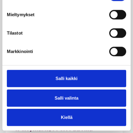
Jack&Jones
Avoinna tänään 10:00–20:00
Mieltymykset
Tilastot
Jesper Junior
Avoinna tänään 10:00–20:00
Markkinointi
Jungle Juice Bar
Salli kaikki
Avoinna tänään 10:00–20:00
Salli valinta
K
Kiellä
K-Citymarket Pori Puuvilla