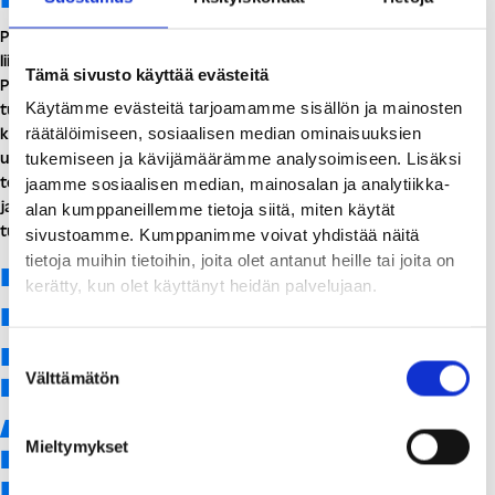
Puuvillan Apteekki palvelee lääkkeisiin, terveyteen ja hyvinvointiin
liittyvissä asioissa kauppakeskuksen ensimmäisessä kerroksessa.
Tämä sivusto käyttää evästeitä
Puuvillan Apteekki on koko perheen apteekki, josta löytyy
Käytämme evästeitä tarjoamamme sisällön ja mainosten
tuotteita ja asiantuntemusta kaikenikäisten ja erilaisista vaivoista
kärsivien perheenjäsenten tarpeisiin, lemmikkejä myöskään
räätälöimiseen, sosiaalisen median ominaisuuksien
unohtamatta. Pyrimme opastamaan ja auttamaan sinua myös
tukemiseen ja kävijämäärämme analysoimiseen. Lisäksi
terveyden ja kauneuden ylläpidossa sekä sairauksien ehkäisyssä
jaamme sosiaalisen median, mainosalan ja analytiikka-
ja tarjoamme laajan valikoiman näihin tarkoituksiin liittyviä
alan kumppaneillemme tietoja siitä, miten käytät
tuotteita. Meillä […]
sivustoamme. Kumppanimme voivat yhdistää näitä
tietoja muihin tietoihin, joita olet antanut heille tai joita on
Puuvilla -lehti
kerätty, kun olet käyttänyt heidän palvelujaan.
Puuvilla ennen ja nyt
Puuvillan tilaisuuksien
Suostumuksen
Välttämätön
valinta
korona-ohjeistus
Arttu Tuomisen
Mieltymykset
kirjajulkkarit Puuvillassa
PE 21.8. klo 17-