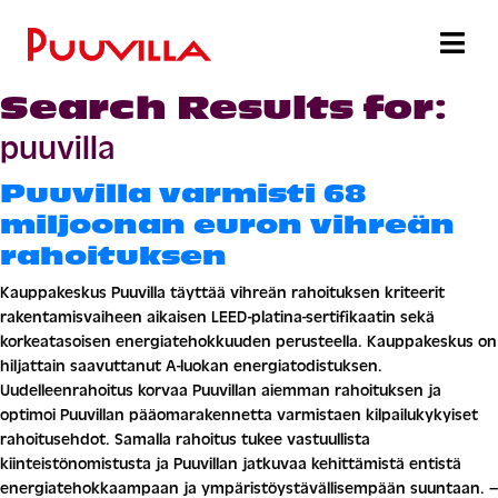
Search Results for:
puuvilla
Puuvilla varmisti 68
miljoonan euron vihreän
rahoituksen
Kauppakeskus Puuvilla täyttää vihreän rahoituksen kriteerit
rakentamisvaiheen aikaisen LEED-platina-sertifikaatin sekä
korkeatasoisen energiatehokkuuden perusteella. Kauppakeskus on
hiljattain saavuttanut A-luokan energiatodistuksen.
Uudelleenrahoitus korvaa Puuvillan aiemman rahoituksen ja
optimoi Puuvillan pääomarakennetta varmistaen kilpailukykyiset
rahoitusehdot. Samalla rahoitus tukee vastuullista
kiinteistönomistusta ja Puuvillan jatkuvaa kehittämistä entistä
energiatehokkaampaan ja ympäristöystävällisempään suuntaan. –