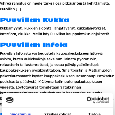
Vihreä rahoitus on meille tärkeä osa pitkäjänteistä kehittämistä.
Puuvillan […]
Puuvillan Kukka
Kukkamyynti, kukkien sidonta, lahjatavarat, kukkalähetykset,
Interflora, ekukka. Meillä käy Puuvillan kauppakeskuslahjakortti!
Puuvillan Infola
Puuvillan Infolasta voi tiedustella kauppakeskukseen liittyviä
asioita, kuten aukioloaikoja sekä mm. lainata pyörätuolin,
rollaattorin tai lastenrattaat, ja ostaa päiväpysäköintilupia
kauppakeskuksen pysäköintitaloon. Smartpostin ja Matkahuollon
pakettiautomaatit löydät kauppakeskuksen Isosannanpuistokadun
puoleisesta päädystä, K-Citymarketin pullonpalautuspisteen
vierestä. Löytötavarat toimitetaan Satakunnan
löytötavaratoimistoon. Voit tiedustella kadonneita tavaroita
löytötavaratoimistosta: Osoite: Isolinnankatu 7, 28100 Pori Puhelin:
0600 14111 (puhelun hinta 1,99€/min +pvm)
Puuvillan Apteekki
Suostumus
Yksityiskohdat
Tietoja