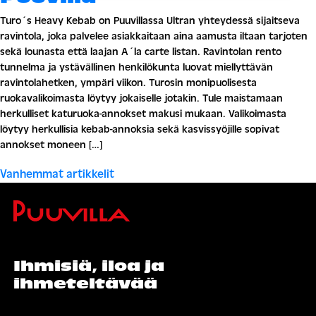
Turo´s Heavy Kebab on Puuvillassa Ultran yhteydessä sijaitseva
ravintola, joka palvelee asiakkaitaan aina aamusta iltaan tarjoten
sekä lounasta että laajan A´la carte listan. Ravintolan rento
tunnelma ja ystävällinen henkilökunta luovat miellyttävän
ravintolahetken, ympäri viikon. Turosin monipuolisesta
ruokavalikoimasta löytyy jokaiselle jotakin. Tule maistamaan
herkulliset katuruoka-annokset makusi mukaan. Valikoimasta
löytyy herkullisia kebab-annoksia sekä kasvissyöjille sopivat
annokset moneen […]
Artikkelien
Vanhemmat artikkelit
selaus
Ihmisiä, iloa ja
ihmeteltävää