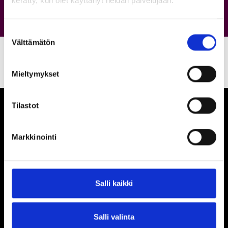
kerätty, kun olet käyttänyt heidän palvelujaan.
Suostumuksen
Välttämätön
valinta
Mieltymykset
Tilastot
Markkinointi
Ihmisiä, iloa ja
ihmeteltävää
Salli kaikki
Porin Puuvilla Oy
Siltapuistokatu 14
28100 Pori
Salli valinta
044 434 3892