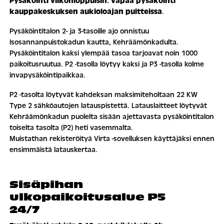
Pysäköinti viikonloppuisin: vapaa pysäköinti
kauppakeskuksen aukioloajan puitteissa
.
Pysäköintitalon 2- ja 3-tasoille ajo onnistuu
Isosannanpuistokadun kautta, Kehräämönkadulta.
Pysäköintitalon kaksi ylempää tasoa tarjoavat noin 1000
paikoitusruutua. P2 -tasolla löytyy kaksi ja P3 -tasolla kolme
invapysäköintipaikkaa.
P2 -tasolta löytyvät kahdeksan maksimiteholtaan 22 KW
Type 2 sähköautojen latauspistettä. Latauslaitteet löytyvät
Kehräämönkadun puolelta sisään ajettavasta pysäköintitalon
toiselta tasolta (P2) heti vasemmalta.
Muistathan rekisteröityä Virta -sovelluksen käyttäjäksi ennen
ensimmäistä latauskertaa.
Sisäpihan
ulkopaikoitusalue
P5
24/7