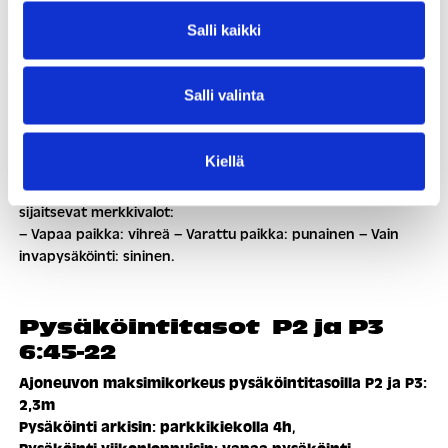
Pysäköinti viikonloppuisin: vapaa pysäköinti
Salli kaikki
kauppakeskuksen aukioloajan puitteissa.
Siltapuistokadun puoleiselta liikenneympyrän P- rampilta
Salli valinta
aukeaa pääsy kauppakeskuksen lämmitettyyn
pysäköintihalliin. Kellaripaikoitukseen on varattu 500
parkkipaikkaa, joista 12 kappaletta invapaikkoja.
Kiellä
Parkkiruutujen automaattisen pysäköintivalojärjestelmän
avulla pystyt tunnistamaan jo kaukaa ruudun yläpuolella
sijaitsevat merkkivalot:
– Vapaa paikka: vihreä – Varattu paikka: punainen – Vain
invapysäköinti: sininen.
Pysäköintitasot P2 ja P3
6:45-22
Ajoneuvon maksimikorkeus pysäköintitasoilla P2 ja P3:
2,3m
Pysäköinti arkisin: parkkikiekolla 4h
,