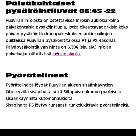
Päiväkohtaiset
pysäköintiluvat 06:45 -22
Puuvillan Infolasta on ostettavissa Infolan aukioloaikoina
päiväkohtaisia pysäköintilupia, jotka oikeuttavat arkisin koko
päivän pysäköintiin kauppakeskuksen aukioloaikojen
puitteissa Puuvillan pysäköintitalossa P1 ja P2 -tasoilla).
Päiväpysäköintiluvan hinta on 6,30€ (sis. alv.) Infolan
palveluajat nähtävissä
Infolan sivulla.
Pyörätelineet
Pyörätelineitä löydät Puuvillan alueen sisäänkäyntien
lähettyviltä sisäpihalta sekä Siltapuistonkadun puoleiselta
sisäänkäynniltä Kutomonaukiolta.
Sisäpihalta P5 löytyy runsaasti runkolukittavia pyörätelineitä.