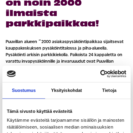
on noin 2000
ilmaista
parkkipaikkaa!
Puuvillan alueen ~2000 asiakaspysäköintipaikkaa sijaitsevat
kauppakeskuksen pysäköintitalossa ja piha-alueella.
Pysäköinti arkisin parkkikiekolla. Paikoista 24 kappaletta on
varattu invapysäköinnille ja invaruuudut ovat Puuvillan
kauppakeskuksen pysäköintitalossa ja ulkoalueella sijoitettu
mahdollisimman lähelle sisäänkäyntejä.
Sähköautojen latauspistokkeita Puuvillasta löytyy
kahdesta
Suostumus
Yksityiskohdat
Tietoja
paikasta.
Sisäpihalta (P5) löytyy kahdeksan Tesla Supercharger-
Tämä sivusto käyttää evästeitä
lataustolppaa ja yhden lataustolpan maksimiteho on 250 KW.
Käytämme evästeitä tarjoamamme sisällön ja mainosten
Lataus on mahdollista kaikilla CCS liittimellä varustetuilla
räätälöimiseen, sosiaalisen median ominaisuuksien
sähköautoilla. Lataamisen käynnistäminen ja maksaminen,