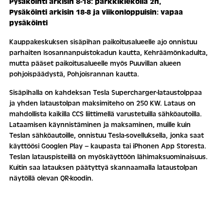
Pysäköinti arkisin 8-18: parkkikiekolla 2h,
Pysäköinti arkisin 18-8 ja viikonloppuisin: vapaa
pysäköinti
Kauppakeskuksen sisäpihan paikoitusalueelle ajo onnistuu
parhaiten Isosannanpuistokadun kautta, Kehräämönkadulta,
mutta pääset paikoitusalueelle myös Puuvillan alueen
pohjoispäädystä, Pohjoisrannan kautta.
Sisäpihalla on kahdeksan Tesla Supercharger-lataustolppaa
ja yhden lataustolpan maksimiteho on 250 KW. Lataus on
mahdollista kaikilla CCS liittimellä varustetuilla sähköautoilla.
Lataamisen käynnistäminen ja maksaminen, muille kuin
Teslan sähköautoille, onnistuu Tesla-sovelluksella, jonka saat
käyttöösi Googlen Play – kaupasta tai iPhonen App Storesta.
Teslan latauspisteillä on myöskäyttöön lähimaksuominaisuus.
Kuitin saa latauksen päätyttyä skannaamalla lataustolpan
näytöllä olevan QR-koodin.