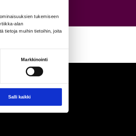
 ominaisuuksien tukemiseen
tiikka-alan
ietoja muihin tietoihin, joita
Markkinointi
Salli kaikki