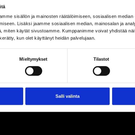
itä
mme sisällön ja mainosten räätälöimiseen, sosiaalisen median
iseen. Lisäksi jaamme sosiaalisen median, mainosalan ja analy
, miten käytät sivustoamme. Kumppanimme voivat yhdistää näitä t
n kerätty, kun olet käyttänyt heidän palvelujaan.
Mieltymykset
Tilastot
loa ja ihmeteltävää
Salli valinta