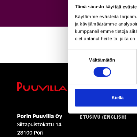
Tämä sivusto käyttää eväste
Käytämme evästeitä tarjoama
ja kävijämäärämme analysoim
kumppaneillemme tietoja siitä
olet antanut heille tai joita o
Suostumuksen
Välttämätön
valinta
Ihmisiä, i
Kiellä
Porin Puuvilla Oy
ETUSIVU (ENGLISH)
Siltapuistokatu 14
28100 Pori