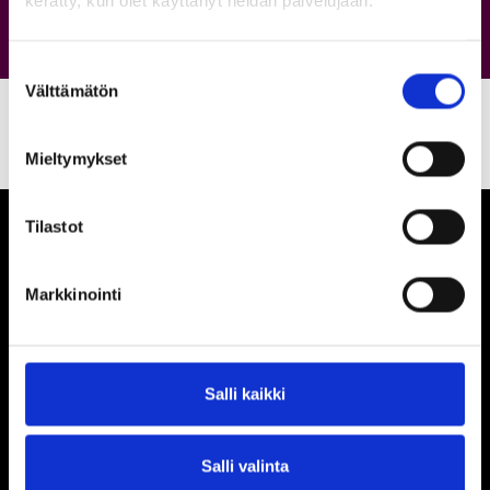
kerätty, kun olet käyttänyt heidän palvelujaan.
Suostumuksen
Välttämätön
valinta
Mieltymykset
Tilastot
Markkinointi
Ihmisiä, iloa ja
ihmeteltävää
Salli kaikki
Porin Puuvilla Oy
Siltapuistokatu 14
28100 Pori
Salli valinta
044 434 3892