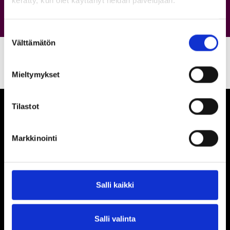
kerätty, kun olet käyttänyt heidän palvelujaan.
Suostumuksen
Välttämätön
valinta
Mieltymykset
Tilastot
Markkinointi
Ihmisiä, iloa ja
ihmeteltävää
Salli kaikki
Porin Puuvilla Oy
Siltapuistokatu 14
28100 Pori
Salli valinta
044 434 3892