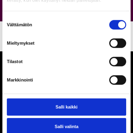
kerätty, kun olet käyttänyt heidän palvelujaan.
Suostumuksen
Välttämätön
valinta
Mieltymykset
Tilastot
Markkinointi
Ihmisiä, iloa ja
ihmeteltävää
Salli kaikki
Porin Puuvilla Oy
Siltapuistokatu 14
28100 Pori
Salli valinta
044 434 3892