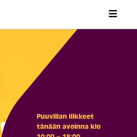
Puuvillan liikkeet
tänään avoinna klo
10:00 – 18:00