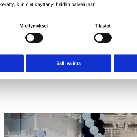
n kerätty, kun olet käyttänyt heidän palvelujaan.
miljoonan euron vihreän
rahoituksen
Mieltymykset
Tilastot
Katso kaikki ajankohtaiset
Salli valinta