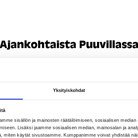
Ajankohtaista Puuvillass
Yksityiskohdat
itä
mme sisällön ja mainosten räätälöimiseen, sosiaalisen median
iseen. Lisäksi jaamme sosiaalisen median, mainosalan ja analy
Puuvilla varmisti 68
, miten käytät sivustoamme. Kumppanimme voivat yhdistää näitä t