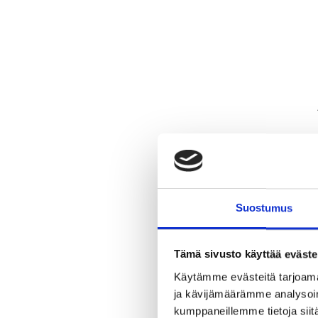
Suostumus
Tämä sivusto käyttää eväste
Käytämme evästeitä tarjoama
ja kävijämäärämme analysoim
kumppaneillemme tietoja siitä