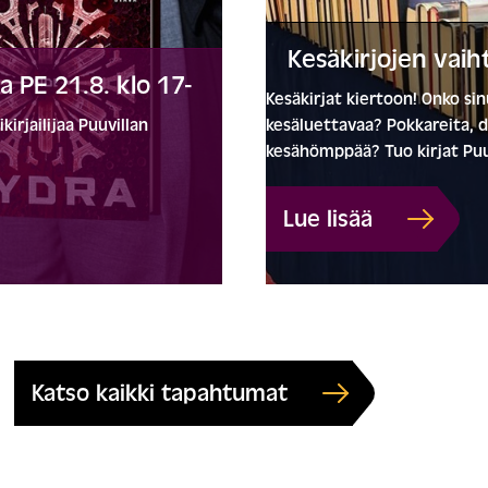
Kesäkirjojen vaiht
a PE 21.8. klo 17-
Kesäkirjat kiertoon! Onko sinu
irjailijaa Puuvillan
kesäluettavaa? Pokkareita, d
kesähömppää? Tuo kirjat Puuv
Lue lisää
Katso kaikki tapahtumat