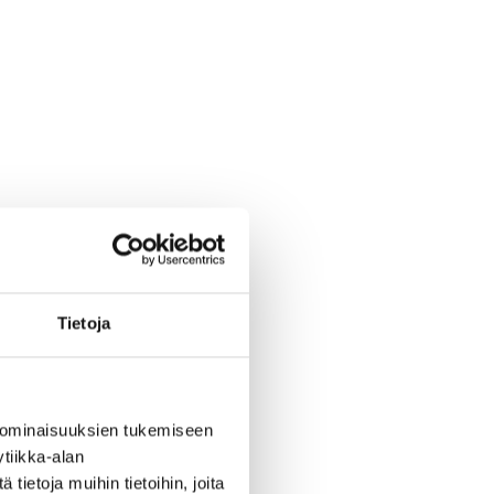
a
Tietoja
 ominaisuuksien tukemiseen
tiikka-alan
ietoja muihin tietoihin, joita