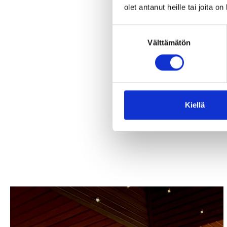
olet antanut heille tai joita o
Suostumuksen
Välttämätön
valinta
Kiellä