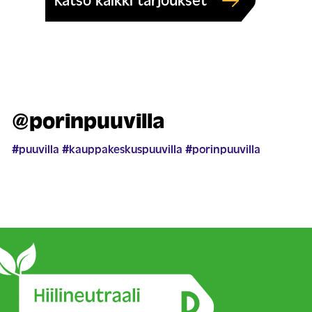
Katso kaikki tarjoukset
@porinpuuvilla
#puuvilla
#kauppakeskuspuuvilla
#porinpuuvilla