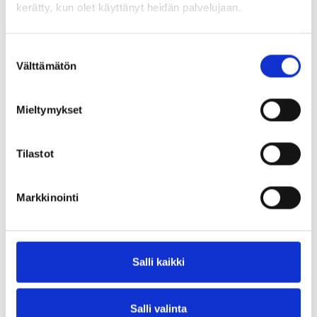
kerätty, kun olet käyttänyt heidän palvelujaan.
Suostumuksen
Välttämätön
valinta
Mieltymykset
Tilastot
Markkinointi
Salli kaikki
Salli valinta