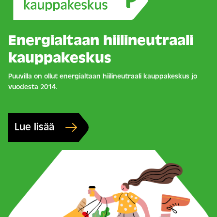
Energialtaan hiilineutraali
kauppakeskus
Puuvilla on ollut energialtaan hiilineutraali kauppakeskus jo
vuodesta 2014.
Lue lisää