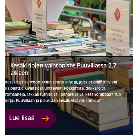
Kesäkirjojen vaihtopiste Puuvillassa 2.7.
alkaen
Kesäkirjat kiertoon! Onko sinulla kirjoja, joita et enää lue? Vai
kaipaatko kivaa kesäluettavaa? Pokkareita, dekkareita,
romaaneja, rakkaustarinoita, jännäreitä tai kesähömppää? Tuo
kirjat Puuvillaan ja pistetään kesäluettavat kiertoon!
Lue lisää