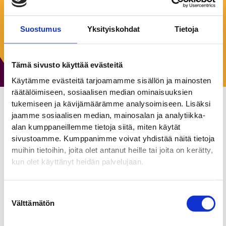
Keskiviikko:
8:00–16:00
Torstai:
8:00–16:00
Suostumus
Yksityiskohdat
Tietoja
Perjantai:
8:00–16:00
Lauantai:
Suljettu
Sunnuntai:
Suljettu
Tämä sivusto käyttää evästeitä
Käytämme evästeitä tarjoamamme sisällön ja mainosten
räätälöimiseen, sosiaalisen median ominaisuuksien
tukemiseen ja kävijämäärämme analysoimiseen. Lisäksi
jaamme sosiaalisen median, mainosalan ja analytiikka-
A-Insinöörit Oy
alan kumppaneillemme tietoja siitä, miten käytät
Toimistot
sivustoamme. Kumppanimme voivat yhdistää näitä tietoja
muihin tietoihin, joita olet antanut heille tai joita on kerätty,
kun olet käyttänyt heidän palvelujaan.
A-Insinöörit on ennakkoluuloton rakentamisen suunnittelu- ja
konsulttitalo. Tehtävämme on auttaa asiakkaita
onnistumaan rakentamisen hankkeissa. Lopputuloksen
Suostumuksen
lisäksi meille on tärkeää tapa, jolla siihen päästään. Me
Välttämätön
valinta
teemme asiat yhdessä ja paremmin, ja haastamme samalla
koko alaa uudistumaan. Uteliaat, tulevaisuuteen sitoutuneet