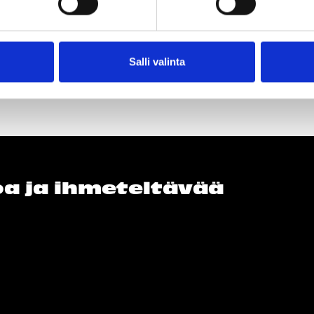
Salli valinta
loa ja ihmeteltävää