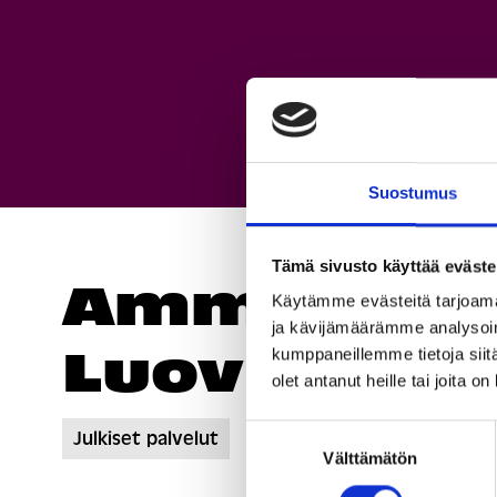
Suostumus
Tämä sivusto käyttää eväste
Ammattiop
Käytämme evästeitä tarjoama
ja kävijämäärämme analysoim
Luovi
kumppaneillemme tietoja siitä
olet antanut heille tai joita o
Suostumuksen
Julkiset palvelut
Välttämätön
valinta