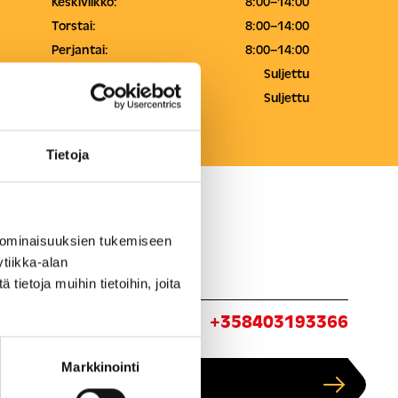
Keskiviikko:
8:00–14:00
Torstai:
8:00–14:00
Perjantai:
8:00–14:00
Lauantai:
Suljettu
Sunnuntai:
Suljettu
Tietoja
 ominaisuuksien tukemiseen
tiikka-alan
ietoja muihin tietoihin, joita
ita:
+358403193366
Markkinointi
Näytä kartalla