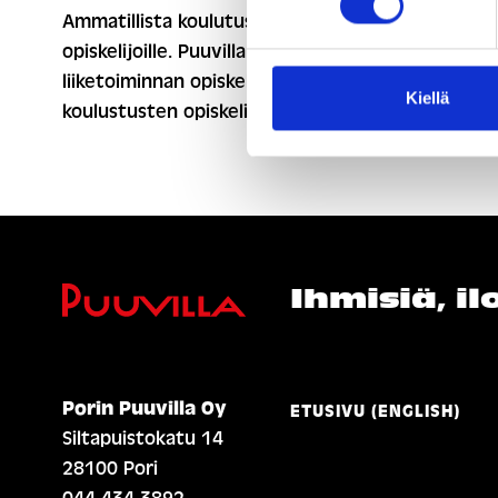
Ammatillista koulutusta erityisen tuen
opiskelijoille. Puuvillan tilassa opiskelee
liiketoiminnan opiskelijat, sekä valmentavien
Kiellä
koulustusten opiskelijoita.
Ihmisiä, i
Porin Puuvilla Oy
ETUSIVU (ENGLISH)
Siltapuistokatu 14
28100 Pori