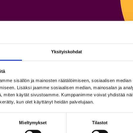
Yksityiskohdat
itä
isto
mme sisällön ja mainosten räätälöimiseen, sosiaalisen median
iseen. Lisäksi jaamme sosiaalisen median, mainosalan ja analy
, miten käytät sivustoamme. Kumppanimme voivat yhdistää näitä t
n kerätty, kun olet käyttänyt heidän palvelujaan.
So
Mieltymykset
Tilastot