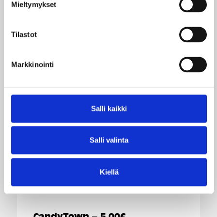
Mieltymykset
Tilastot
CandyTown – Alk. 6,50€
Markkinointi
Loppukesän herkullinen uutuus
puolukkapiirakka - jäätelöannoksena! Sisältää
vaniljapehmistä, puolukkaa, murokeksiä sekä
Salli kaikki
kinuskikastiketta. Saatavilla kolmessa eri
koossa. Tervetuloa maistuville ostoks...
Salli valinta
Voimassa: 31.08.2026 asti
Kiellä
CandyTown – 5,00€