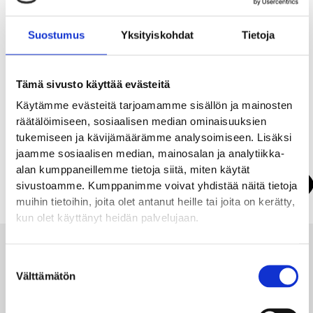
Suostumus
Yksityiskohdat
Tietoja
Tämä sivusto käyttää evästeitä
Käytämme evästeitä tarjoamamme sisällön ja mainosten
Soita:
050-5925971
räätälöimiseen, sosiaalisen median ominaisuuksien
tukemiseen ja kävijämäärämme analysoimiseen. Lisäksi
Vieraile:
https://candytown.fi/
jaamme sosiaalisen median, mainosalan ja analytiikka-
alan kumppaneillemme tietoja siitä, miten käytät
Näytä kartalla
sivustoamme. Kumppanimme voivat yhdistää näitä tietoja
muihin tietoihin, joita olet antanut heille tai joita on kerätty,
kun olet käyttänyt heidän palvelujaan.
Suostumuksen
Voimassa olevat tarjoukset
Välttämätön
valinta
ja edut: