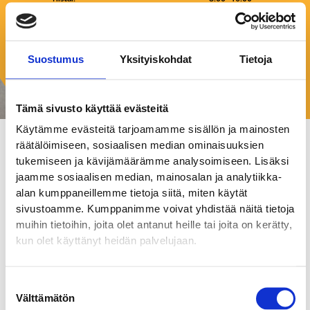
Keskiviikko:
8:00–16:00
Torstai:
8:00–16:00
Perjantai:
8:00–16:00
Suostumus
Yksityiskohdat
Tietoja
Lauantai:
Suljettu
Sunnuntai:
Suljettu
Tämä sivusto käyttää evästeitä
Käytämme evästeitä tarjoamamme sisällön ja mainosten
räätälöimiseen, sosiaalisen median ominaisuuksien
Comatec Process and
tukemiseen ja kävijämäärämme analysoimiseen. Lisäksi
jaamme sosiaalisen median, mainosalan ja analytiikka-
Automation Oy
alan kumppaneillemme tietoja siitä, miten käytät
Toimistot
sivustoamme. Kumppanimme voivat yhdistää näitä tietoja
muihin tietoihin, joita olet antanut heille tai joita on kerätty,
kun olet käyttänyt heidän palvelujaan.
Älyvoimasta ylivoimaa
Teknologia muuttaa maailmaa. Me olemme valjastaneet
Suostumuksen
insinööriemme älyvoiman rakentaaksemme teknologisia
Välttämätön
valinta
ratkaisuja, jotka auttavat menestymään muutoksessa.