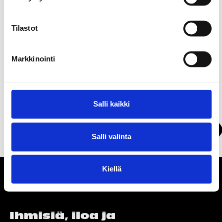
innostunut ote työn tekemiseen ja asiakkaiden
ilahduttamiseen!
Tilastot
Markkinointi
Soita:
+3584578337084
Salli kaikki
Näytä kartalla
Salli valinta
Kiellä
Ihmisiä, iloa ja