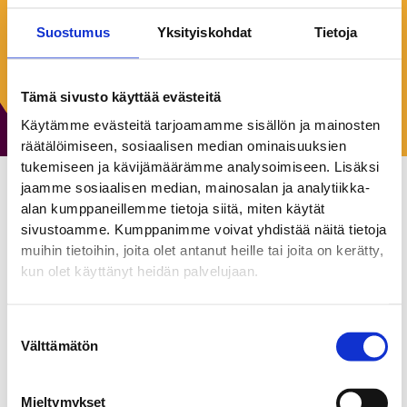
Keskiviikko:
9:00–15:00
Suostumus
Yksityiskohdat
Tietoja
Torstai:
9:00–15:00
Perjantai:
9:00–15:00
Lauantai:
Suljettu
Tämä sivusto käyttää evästeitä
Sunnuntai:
Suljettu
Käytämme evästeitä tarjoamamme sisällön ja mainosten
räätälöimiseen, sosiaalisen median ominaisuuksien
tukemiseen ja kävijämäärämme analysoimiseen. Lisäksi
jaamme sosiaalisen median, mainosalan ja analytiikka-
alan kumppaneillemme tietoja siitä, miten käytät
Greenstep Oy
sivustoamme. Kumppanimme voivat yhdistää näitä tietoja
Toimistot
muihin tietoihin, joita olet antanut heille tai joita on kerätty,
kun olet käyttänyt heidän palvelujaan.
Greenstep on vuonna 2010 perustettu perheyhtiö, jonka
palveluita ovat muun muassa talous- ja palkkahallinto, vero-
Suostumuksen
ja lakipalvelut, talousjohto, HR-palvelut, analytiikka ja BI,
Välttämätön
valinta
liiketoiminta-alustaratkaisut, liiketoiminnan kehitys, rahoitus
sekä vastuullisuus- ja koulutuspalvelut. Meitä greenstepiläisiä
Mieltymykset
yhdistää vahva arvopohja, yhteiset tavoitteet sekä