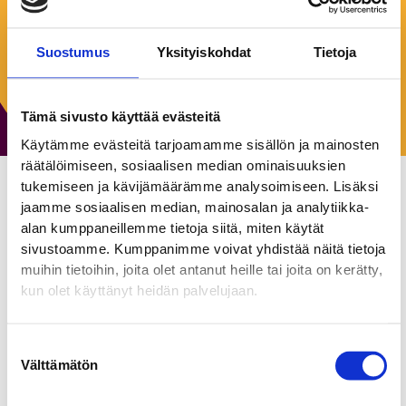
Keskiviikko:
10:00–20:00
Torstai:
10:00–20:00
Suostumus
Yksityiskohdat
Tietoja
Perjantai:
10:00–20:00
Lauantai:
10:00–18:00
Sunnuntai:
12:00–18:00
Tämä sivusto käyttää evästeitä
Käytämme evästeitä tarjoamamme sisällön ja mainosten
räätälöimiseen, sosiaalisen median ominaisuuksien
tukemiseen ja kävijämäärämme analysoimiseen. Lisäksi
jaamme sosiaalisen median, mainosalan ja analytiikka-
KICKS
alan kumppaneillemme tietoja siitä, miten käytät
Kauneuden ja terveyden tuotteet
sivustoamme. Kumppanimme voivat yhdistää näitä tietoja
muihin tietoihin, joita olet antanut heille tai joita on kerätty,
kun olet käyttänyt heidän palvelujaan.
KICKS on Pohjoismaiden johtava kauneusketju, jonka
konsepti kattaa meikit, tuoksut, ihonhoito- ja
hiustenhoitotuotteet. Palvelu KICKSillä on henkilökohtaista ja
Suostumuksen
inspiroivaa: ammattitaitoiset kosmetologit ja meikkitaitelijat
Välttämätön
valinta
palvelevat 250 myymälässä Ruotsissa, Norjassa ja Suomessa,
kivijalkamyymälät ja verkkokauppa ovat saumattomasti