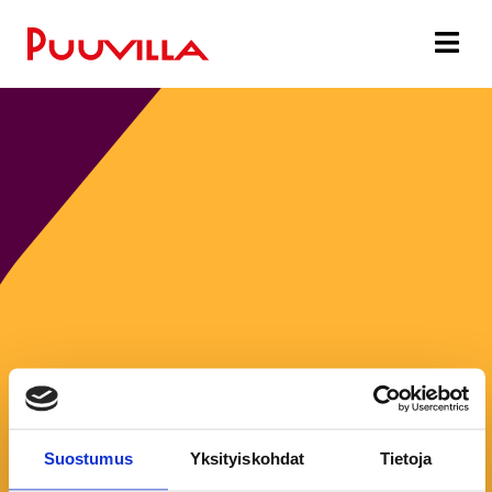
Aukioloajat:
Suostumus
Yksityiskohdat
Tietoja
Maanantai:
10:00–20:00
Tiistai:
10:00–20:00