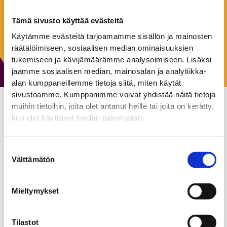
Keskiviikko:
10:00–20:00
Tämä sivusto käyttää evästeitä
Torstai:
10:00–20:00
Perjantai:
10:00–20:00
Käytämme evästeitä tarjoamamme sisällön ja mainosten
Lauantai:
10:00–18:00
räätälöimiseen, sosiaalisen median ominaisuuksien
Sunnuntai:
11:00–18:00
tukemiseen ja kävijämäärämme analysoimiseen. Lisäksi
jaamme sosiaalisen median, mainosalan ja analytiikka-
alan kumppaneillemme tietoja siitä, miten käytät
sivustoamme. Kumppanimme voivat yhdistää näitä tietoja
muihin tietoihin, joita olet antanut heille tai joita on kerätty,
Korrek Pro Center
kun olet käyttänyt heidän palvelujaan.
Kaupalliset palvelut
Suostumuksen
Välttämätön
valinta
Tervetuloa nauttimaan avokeittiön teppanyaki-grillissä
valmistettua ruokaa.
Mieltymykset
Tilastot