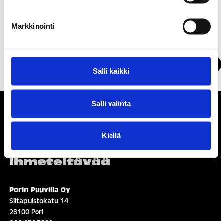
Markkinointi
Soita:
0400232764
Näytä kartalla
Salli kaikki
Salli valinta
Kiellä
Ihmisiä, iloa ja
ihmeteltävää
Porin Puuvilla Oy
Siltapuistokatu 14
28100 Pori