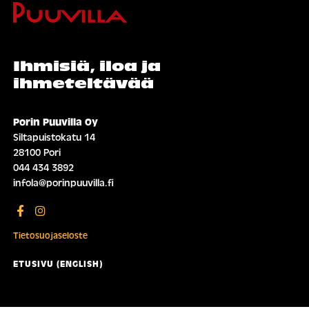
Ihmisiä, iloa ja
ihmeteltävää
Porin Puuvilla Oy
Siltapuistokatu 14
28100 Pori
044 434 3892
infola@porinpuuvilla.fi
Tietosuojaseloste
ETUSIVU (ENGLISH)