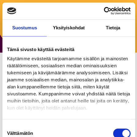
Torstai:
10:00–20:00
Perjantai:
10:00–20:00
Lauantai:
10:00–18:00
Sunnuntai:
12:00–18:00
Suostumus
Yksityiskohdat
Tietoja
24.12.2026 suljettu 25.12.2026 suljettu
Tämä sivusto käyttää evästeitä
Käytämme evästeitä tarjoamamme sisällön ja mainosten
räätälöimiseen, sosiaalisen median ominaisuuksien
Lindex
tukemiseen ja kävijämäärämme analysoimiseen. Lisäksi
jaamme sosiaalisen median, mainosalan ja analytiikka-
Muoti ja asusteet
alan kumppaneillemme tietoja siitä, miten käytät
sivustoamme. Kumppanimme voivat yhdistää näitä tietoja
muihin tietoihin, joita olet antanut heille tai joita on kerätty,
Me Lindexillä uskomme, että naistenvaatteiden tulee olla
kun olet käyttänyt heidän palvelujaan.
pitkäikäisiä, alusvaatteita tulee löytyä jokaiseen
elämänvaiheeseen, lastenvaatteiden tulee kestää
lukemattomia leikkihetkiä ja vauvanvaatteiden tulee olla
Suostumuksen
erittäin mukavia.
Välttämätön
valinta
Lindex on yksi Euroopan johtavista muotialan yrityksistä,