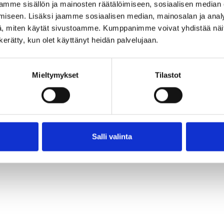
mme sisällön ja mainosten räätälöimiseen, sosiaalisen median
iseen. Lisäksi jaamme sosiaalisen median, mainosalan ja analy
, miten käytät sivustoamme. Kumppanimme voivat yhdistää näitä t
n kerätty, kun olet käyttänyt heidän palvelujaan.
So
in
Mieltymykset
Tilastot
a
Salli valinta