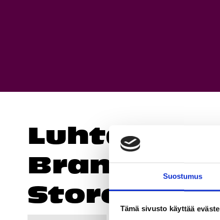
Luhta
Brand
Suostumus
Store
Tämä sivusto käyttää eväste