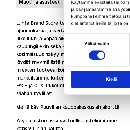
Muoti ja asusteet
Käytämme evästeitä tarjoama
ja kävijämäärämme analysoim
kumppaneillemme tietoja siitä
Luhta Brand Store tarjoaa laajan valikoiman
olet antanut heille tai joita o
ajanmukaisia ja käytännöllisiä asukokonaisuuksia
Suostumuksen
ulkoiluun ja vapaa-aikaan niin luonnonhelmaan ku
Välttämätön
valinta
kaupungillekin sekä kotioloihin ja harrastuksiin.
Kotimaisuus näkyy myös tuotevalikoimassamme:
löydät myymälästä monipuolisen naisten ja
miesten tuotevalikoiman laadukkailta kotimaisilt
merkeiltämme kuten Luhta, Icepeak, Rukka, Your
Kiellä
FACE ja O.i.s. Pukeudu suomalaiseen vaihtelevaan
säähän tyylillä!”
Meillä käy Puuvillan kauppakeskuslahjakortti!
Käy tutustumassa vastuullisuustekoihimme
kotisivulinkin kautta: