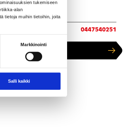
 ominaisuuksien tukemiseen
tiikka-alan
ietoja muihin tietoihin, joita
ita:
0447540251
Markkinointi
Näytä kartalla
Salli kaikki