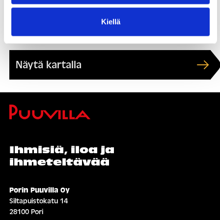
Soita:
+358 44 235 8130
Kiellä
Vieraile:
https://www.marakatti.net
Näytä kartalla
Ihmisiä, iloa ja
ihmeteltävää
Porin Puuvilla Oy
Siltapuistokatu 14
28100 Pori