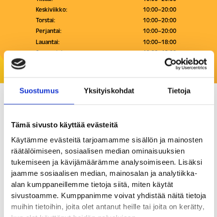
Keskiviikko:
10:00–20:00
Torstai:
10:00–20:00
Perjantai:
10:00–20:00
Lauantai:
10:00–18:00
Sunnuntai:
12:00–18:00
Suostumus
Yksityiskohdat
Tietoja
Marakatti
Tämä sivusto käyttää evästeitä
Vapaa-aika
Käytämme evästeitä tarjoamamme sisällön ja mainosten
räätälöimiseen, sosiaalisen median ominaisuuksien
Marakatti on kotimainen juhlatarvikkeiden, teemajuhlien,
tukemiseen ja kävijämäärämme analysoimiseen. Lisäksi
lahjojen ja hauskojen tuotteiden erikoisliike sekä
jaamme sosiaalisen median, mainosalan ja analytiikka-
verkkokauppa.
alan kumppaneillemme tietoja siitä, miten käytät
sivustoamme. Kumppanimme voivat yhdistää näitä tietoja
Meiltä löydät kaiken onnistuneisiin juhliin ja eläytymiseen:
muihin tietoihin, joita olet antanut heille tai joita on kerätty,
ilmapallot, koristeet, teemajuhlatarvikkeet sekä laajan