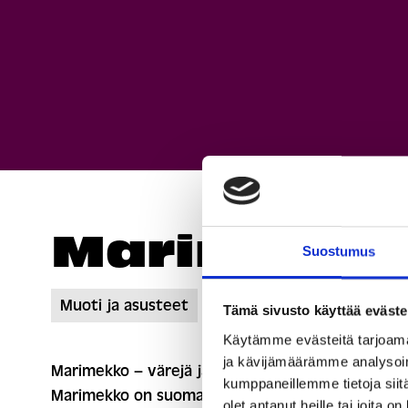
Marimekk
Suostumus
Muoti ja asusteet
Tämä sivusto käyttää eväste
Käytämme evästeitä tarjoama
ja kävijämäärämme analysoim
Marimekko – värejä ja kuvioita vuodesta 1951
kumppaneillemme tietoja siitä
Marimekko on suomalainen designtalo ja yksi
olet antanut heille tai joita o