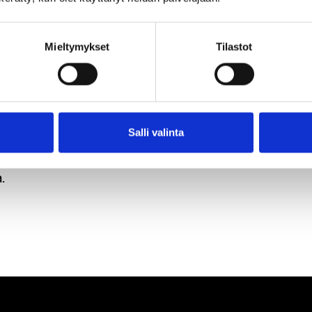
tä.
Vi
 75
Mieltymykset
Tilastot
t
siä
Salli valinta
a,
.