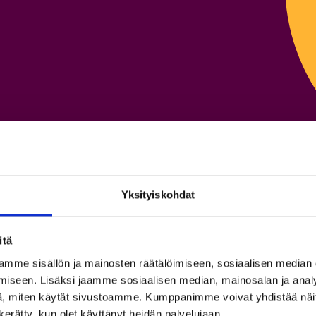
o
Yksityiskohdat
itä
mme sisällön ja mainosten räätälöimiseen, sosiaalisen median
iseen. Lisäksi jaamme sosiaalisen median, mainosalan ja analy
, miten käytät sivustoamme. Kumppanimme voivat yhdistää näitä t
So
n kerätty, kun olet käyttänyt heidän palvelujaan.