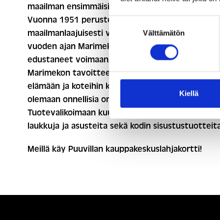
maailman ensimmäisistä lifestyle-designbrändeis
Vuonna 1951 perustettu Marimekko tunnetaan
Suostumuksen
maailmanlaajuisesti väreistään ja kuvioistaan. Jo
Välttämätön
valinta
vuoden ajan Marimekon omintakeiset kuviot ova
edustaneet voimaannuttavaa positiivisuutta.
Marimekon tavoitteena on tuoda väriä ja iloa
elämään ja koteihin kaikkialla sekä rohkaista ihmi
Kiellä
olemaan onnellisia omana itsenään.
Tuotevalikoimaan kuuluu korkealaatuisia vaatteit
laukkuja ja asusteita sekä kodin sisustustuotteita
Meillä käy Puuvillan kauppakeskuslahjakortti!