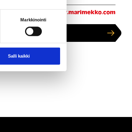
eraile:
https://www.marimekko.com
Markkinointi
Näytä kartalla
Salli kaikki