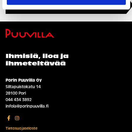
Näytä kartalla
Ihmisiä, iloa ja
ihmeteltävää
Porin Puuvilla Oy
Siltapuistokatu 14
28100 Pori
044 434 3892
infola@porinpuuvilla.fi
Tietosuojaseloste