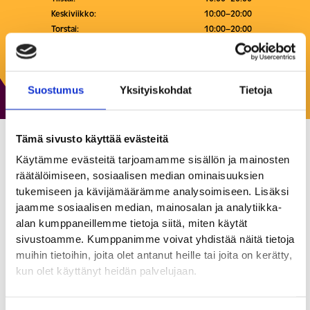
Keskiviikko:
10:00–20:00
Torstai:
10:00–20:00
Perjantai:
10:00–20:00
Lauantai:
10:00–18:00
Sunnuntai:
12:00–18:00
Suostumus
Yksityiskohdat
Tietoja
Tämä sivusto käyttää evästeitä
New Yorker
Käytämme evästeitä tarjoamamme sisällön ja mainosten
räätälöimiseen, sosiaalisen median ominaisuuksien
Muoti ja asusteet
tukemiseen ja kävijämäärämme analysoimiseen. Lisäksi
jaamme sosiaalisen median, mainosalan ja analytiikka-
alan kumppaneillemme tietoja siitä, miten käytät
Löydä viimeisimmät trendit ja tyylit näytöslavoilta NEW
sivustoamme. Kumppanimme voivat yhdistää näitä tietoja
YORKERISTA – kaikki edulliseen hintaan. Nuorille suunnatun
muihin tietoihin, joita olet antanut heille tai joita on kerätty,
muodin, farkkujen, urheilu- ja vapaa-ajan vaatteiden lisäksi
kun olet käyttänyt heidän palvelujaan.
tarjoamme asusteita, jalkineita ja alusvaatteita. Omien
merkkiemme Amisu, Smog, FSBN, FB Sister and Censored
valikoimiin valitaan aina viimeisimmät muotitrendit.