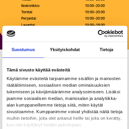
Keskiviikko:
10:00–20:00
Torstai:
10:00–20:00
Perjantai:
10:00–20:00
Lauantai:
10:00–18:00
Sunnuntai:
12:00–18:00
Suostumus
Yksityiskohdat
Tietoja
Normal
Tämä sivusto käyttää evästeitä
Käytämme evästeitä tarjoamamme sisällön ja mainosten
Päivittäistavarat
räätälöimiseen, sosiaalisen median ominaisuuksien
tukemiseen ja kävijämäärämme analysoimiseen. Lisäksi
Normal on tanskalainen päivittäistavaraketju, josta löydät
jaamme sosiaalisen median, mainosalan ja analytiikka-
laajan valikoiman normaaleja tuotteita epänormaalein
alan kumppaneillemme tietoja siitä, miten käytät
hinnoin. Tuotevalikoimaan kuuluu paljon tunnettuja merkkejä
sivustoamme. Kumppanimme voivat yhdistää näitä tietoja
eri tuotekategorioissa, kuten ihonhoito- ja hygieniatuotteita,
muihin tietoihin, joita olet antanut heille tai joita on kerätty,
meikkejä, naposteltavaa, siivoustuotteita ja paljon muuta.
kun olet käyttänyt heidän palvelujaan.
Toisin sanoen siis tuotteita, joita tarvitset jokapäiväisessä