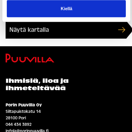
Kiellä
Soita:
+358 50 556 7665
Näytä kartalla
Ihmisiä, iloa ja
ihmeteltävää
Porin Puuvilla Oy
Siltapuistokatu 14
28100 Pori
044 434 3892
infola@porinpuuvilla.fi