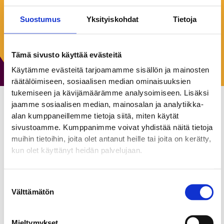
Keskiviikko:
10:00–17:00
Suostumus
Yksityiskohdat
Tietoja
Torstai:
10:00–17:00
Perjantai:
10:00–17:00
Lauantai:
Suljettu
Tämä sivusto käyttää evästeitä
Sunnuntai:
Suljettu
Käytämme evästeitä tarjoamamme sisällön ja mainosten
räätälöimiseen, sosiaalisen median ominaisuuksien
tukemiseen ja kävijämäärämme analysoimiseen. Lisäksi
jaamme sosiaalisen median, mainosalan ja analytiikka-
Oma Säästöpankki Oyj
alan kumppaneillemme tietoja siitä, miten käytät
sivustoamme. Kumppanimme voivat yhdistää näitä tietoja
Muut liikkeet
muihin tietoihin, joita olet antanut heille tai joita on kerätty,
kun olet käyttänyt heidän palvelujaan.
Oma lähipankkisi, siellä missä sinäkin. Henkilökohtaista
pankkipalvelua ilman turhaa odottelua – niin elämän
Suostumuksen
käännekohdissa kuin tavallisena tiistaina. Poikkea
Välttämätön
valinta
lähikonttorissa, soita suoraan asiantuntijallemme tai aloita
keskustelu digikanavissa samantien.
Mieltymykset