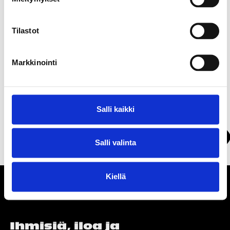
Tilastot
Markkinointi
Soita:
0207582807
Vieraile:
https://www.omasp.fi/
Salli kaikki
Näytä kartalla
Salli valinta
Kiellä
Ihmisiä, iloa ja