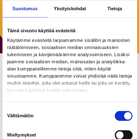
Keskiviikko:
8:00–15:00
Suostumus
Yksityiskohdat
Tietoja
Torstai:
8:00–15:00
Perjantai:
8:00–15:00
Lauantai:
Suljettu
Tämä sivusto käyttää evästeitä
Sunnuntai:
Suljettu
Käytämme evästeitä tarjoamamme sisällön ja mainosten
räätälöimiseen, sosiaalisen median ominaisuuksien
tukemiseen ja kävijämäärämme analysoimiseen. Lisäksi
jaamme sosiaalisen median, mainosalan ja analytiikka-
alan kumppaneillemme tietoja siitä, miten käytät
Pohjois-Porin
sivustoamme. Kumppanimme voivat yhdistää näitä tietoja
hammashoitola
muihin tietoihin, joita olet antanut heille tai joita on kerätty,
kun olet käyttänyt heidän palvelujaan.
Julkiset palvelut
Suostumuksen
Suun terveydenhuolto tuottaa suun terveyttä edistäviä,
Välttämätön
valinta
korvaavia ja kuntouttavia hammashuollon palveluita
Satakunnan HVA:n asiakkaille. Suun ja hampaiston terveys ja
toimintakyky heijastuu ihmisen koko terveyteen ja
Mieltymykset