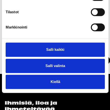
hyvinvointiin. Hyvä henkilökohtainen itsehoito ehkäisee
monia hammas- ja suusairauksia.
Tilastot
Markkinointi
Soita:
+3582577 3221
Salli kaikki
Näytä kartalla
Salli valinta
Kiellä
Ihmisiä, iloa ja
ihmeteltävää