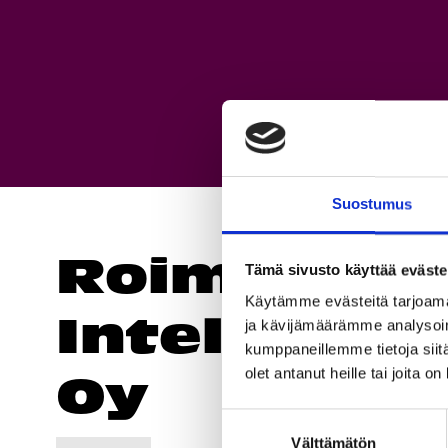
Suostumus
Roima
Tämä sivusto käyttää eväste
Käytämme evästeitä tarjoama
Intelligen
ja kävijämäärämme analysoim
kumppaneillemme tietoja siitä
olet antanut heille tai joita o
Oy
Suostumuksen
Välttämätön
valinta