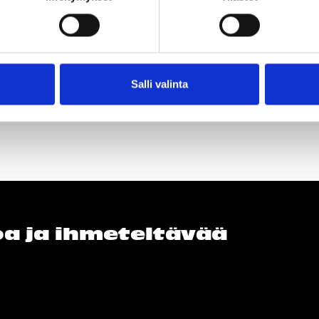
Salli valinta
loa ja ihmeteltävää