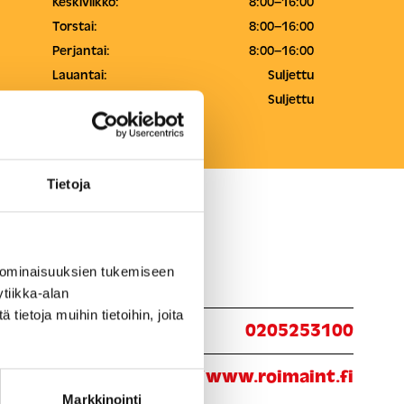
Keskiviikko:
8:00–16:00
Torstai:
8:00–16:00
Perjantai:
8:00–16:00
Lauantai:
Suljettu
Sunnuntai:
Suljettu
Tietoja
 ominaisuuksien tukemiseen
tiikka-alan
ietoja muihin tietoihin, joita
ita:
0205253100
eraile:
https://www.roimaint.fi
Markkinointi