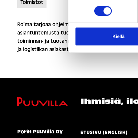
Toimistot
Roima tarjoaa ohjelmistoratkaisuja ja
asiantuntemusta tuotehallinnan, konenäön,
Kiellä
toiminnan- ja tuotannonohjauksen, sisälogistiikan
ja logistiikan asiakastarpeisiin.
Ihmisiä, i
Porin Puuvilla Oy
ETUSIVU (ENGLISH)