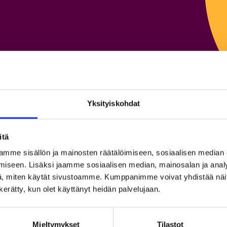
Yksityiskohdat
itä
mme sisällön ja mainosten räätälöimiseen, sosiaalisen median
ce
iseen. Lisäksi jaamme sosiaalisen median, mainosalan ja analy
, miten käytät sivustoamme. Kumppanimme voivat yhdistää näitä t
So
n kerätty, kun olet käyttänyt heidän palvelujaan.
Vi
Mieltymykset
Tilastot