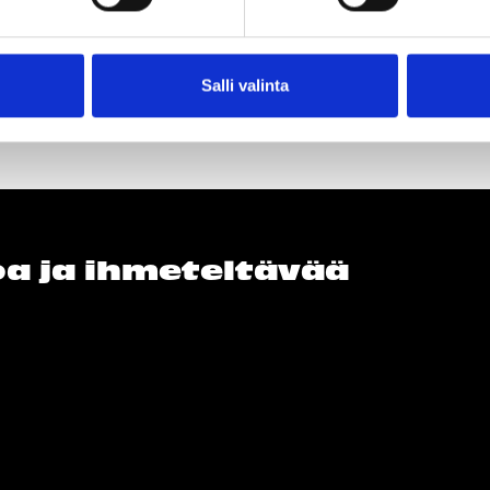
Salli valinta
loa ja ihmeteltävää