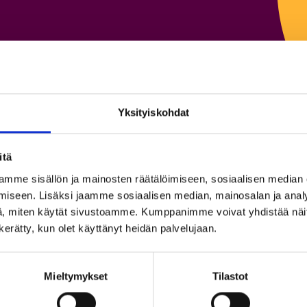
Yksityiskohdat
itä
s
mme sisällön ja mainosten räätälöimiseen, sosiaalisen median
iseen. Lisäksi jaamme sosiaalisen median, mainosalan ja analy
, miten käytät sivustoamme. Kumppanimme voivat yhdistää näitä t
n kerätty, kun olet käyttänyt heidän palvelujaan.
So
Mieltymykset
Tilastot