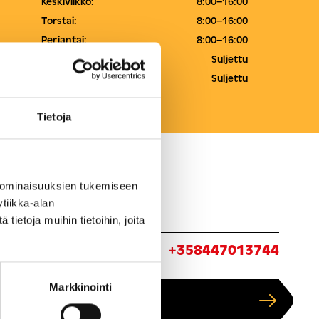
Keskiviikko:
8:00–16:00
Torstai:
8:00–16:00
Perjantai:
8:00–16:00
Lauantai:
Suljettu
Sunnuntai:
Suljettu
Tietoja
 ominaisuuksien tukemiseen
tiikka-alan
ietoja muihin tietoihin, joita
ita:
+358447013744
Markkinointi
Näytä kartalla