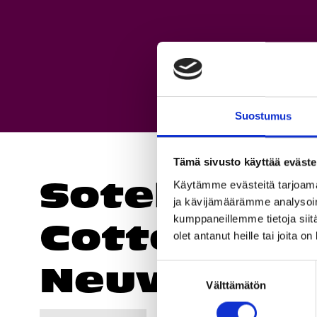
Suostumus
Tämä sivusto käyttää eväste
Sotekesku
Käytämme evästeitä tarjoama
ja kävijämäärämme analysoim
kumppaneillemme tietoja siitä
Cotton /
olet antanut heille tai joita o
Neuvola
Suostumuksen
Välttämätön
valinta