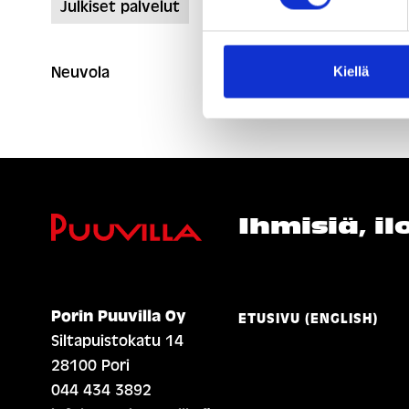
Julkiset palvelut
Neuvola
Kiellä
Ihmisiä, i
Porin Puuvilla Oy
ETUSIVU (ENGLISH)
Siltapuistokatu 14
28100 Pori
044 434 3892