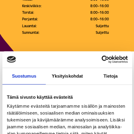
Keskiviikko:
8:00–16:00
Torstai:
8:00–16:00
Perjantai:
8:00–16:00
Lauantai:
Suljettu
Sunnuntai:
Suljettu
Sotekeskus Cotton /
Suostumus
Yksityiskohdat
Tietoja
Terveysasema
Julkiset palvelut
Tämä sivusto käyttää evästeitä
Käytämme evästeitä tarjoamamme sisällön ja mainosten
Pidä itsestäsi huolta. Me tuemme sinua, jotta voit edistää ja
räätälöimiseen, sosiaalisen median ominaisuuksien
ylläpitää terveyttäsi.
tukemiseen ja kävijämäärämme analysoimiseen. Lisäksi
Terveyskeskus on nykyään Sote-keskus Cotton.
jaamme sosiaalisen median, mainosalan ja analytiikka-
Ensisijaiset yhteydenottokanavat sote-keskukseen:
alan kumppaneillemme tietoja siitä, miten käytät