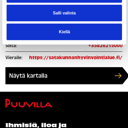
2. Keskitetty ajanvarausnumero, puh. 02-6215000
Salli valinta
Kiellä
Soita:
+35826215000
Vieraile:
https://satakunnanhyvinvointialue.fi/
Näytä kartalla
Ihmisiä, iloa ja