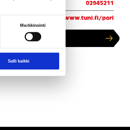
ita:
02945211
eraile:
https://www.tuni.fi/pori
Markkinointi
Näytä kartalla
Salli kaikki