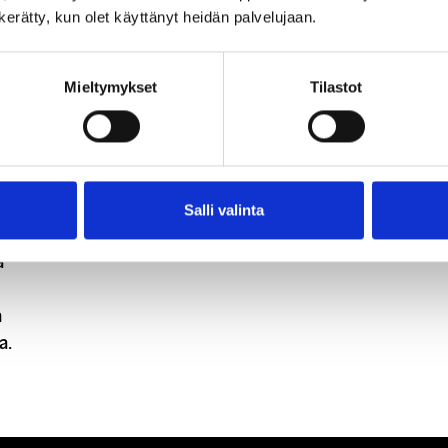
So
n kerätty, kun olet käyttänyt heidän palvelujaan.
ja
Vi
Mieltymykset
Tilastot
Salli valinta
ia
a
n
a.