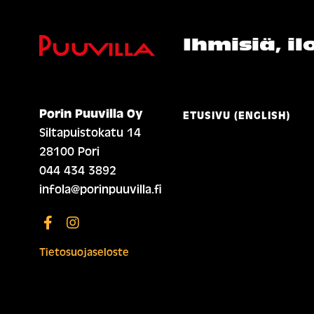
Ihmisiä, i
Porin Puuvilla Oy
ETUSIVU (ENGLISH)
Siltapuistokatu 14
28100 Pori
044 434 3892
infola@porinpuuvilla.fi
Tietosuojaseloste