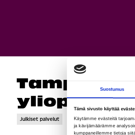
Tamperee
Suostumus
yliopisto
Tämä sivusto käyttää eväste
Käytämme evästeitä tarjoama
Julkiset palvelut
ja kävijämäärämme analysoim
kumppaneillemme tietoja siitä