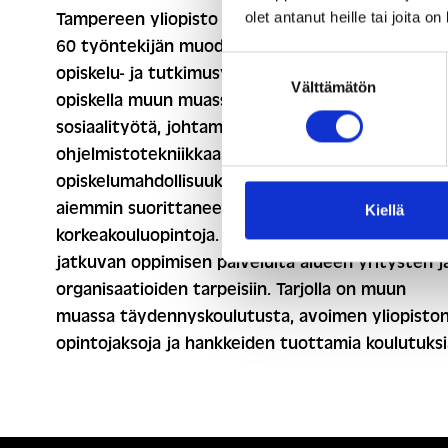
olet antanut heille tai joita o
Tampereen yliopisto Pori on noin 500 opiskelijan 
60 työntekijän muodostama monitieteinen
Suostumuksen
opiskelu- ja tutkimusympäristö. Porissa voit
Välttämätön
valinta
opiskella muun muassa yhteiskuntatieteitä,
sosiaalityötä, johtamista, tietotekniikkaa sekä
ohjelmistotekniikkaa. Tarjoamme joustavia
opiskelumahdollisuuksia opiskelijoille, jotka ovat
aiemmin suorittaneet soveltuvia
Kiellä
korkeakouluopintoja. Tarjoamme myös monipuolis
jatkuvan oppimisen palveluita alueen yritysten j
organisaatioiden tarpeisiin. Tarjolla on muun
muassa täydennyskoulutusta, avoimen yliopisto
opintojaksoja ja hankkeiden tuottamia koulutuksi