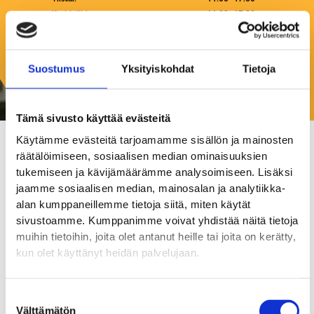
Keskiviikko:
11:00–17:00
Torstai:
11:00–17:00
Perjantai:
11:00–17:00
Lauantai:
11:00–15:00
Suostumus
Yksityiskohdat
Tietoja
Sunnuntai:
Suljettu
Tämä sivusto käyttää evästeitä
Käytämme evästeitä tarjoamamme sisällön ja mainosten
räätälöimiseen, sosiaalisen median ominaisuuksien
Teelempi
tukemiseen ja kävijämäärämme analysoimiseen. Lisäksi
jaamme sosiaalisen median, mainosalan ja analytiikka-
Kahvilat ja ravintolat
alan kumppaneillemme tietoja siitä, miten käytät
sivustoamme. Kumppanimme voivat yhdistää näitä tietoja
Upea teehuone ja teemyymälä sekä monipuolinen teen
muihin tietoihin, joita olet antanut heille tai joita on kerätty,
verkkokauppa. Järjestämme muun muassa suosittuja
kun olet käyttänyt heidän palvelujaan.
teeaiheisia tilaisuuksia kuten afternoontea-kattauksia,
teenmaistelutilaisuuksia ja teetyöpajoja.
Suostumuksen
Välttämätön
valinta