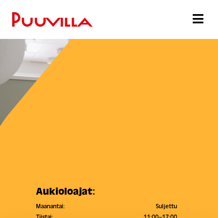
Aukioloajat:
Maanantai:
Suljettu
Tiistai:
11:00–17:00