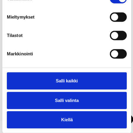
Mieltymykset
Tilastot
Markkinointi
Salli kaikki
Soita:
044 7712830
Vieraile:
https://www.teelempi.fi
Salli valinta
Näytä kartalla
Kiellä