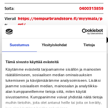
Soita:
0400313859
Vierail
https://tempurbrandstore.fi/myymala/p
e:
ori/
Näytä kartalla
Suostumus
Yksityiskohdat
Tietoja
Tämä sivusto käyttää evästeitä
Voimassa olevat tarjoukset
Käytämme evästeitä tarjoamamme sisällön ja mainosten
räätälöimiseen, sosiaalisen median ominaisuuksien
ja edut:
tukemiseen ja kävijämäärämme analysoimiseen. Lisäksi
jaamme sosiaalisen median, mainosalan ja analytiikka-
alan kumppaneillemme tietoja siitä, miten käytät
sivustoamme. Kumppanimme voivat yhdistää näitä tietoja
muihin tietoihin, joita olet antanut heille tai joita on kerätty,