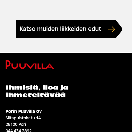
Katso muiden liikkeiden edut
Ihmisiä, iloa ja
ihmeteltävää
Porin Puuvilla Oy
Siltapuistokatu 14
28100 Pori
044 434 3892