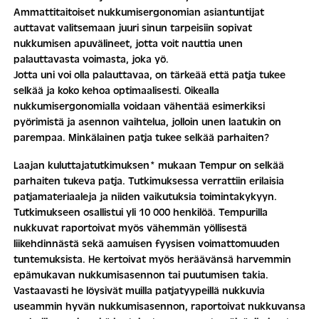
Ammattitaitoiset nukkumisergonomian asiantuntijat
auttavat valitsemaan juuri sinun tarpeisiin sopivat
nukkumisen apuvälineet, jotta voit nauttia unen
palauttavasta voimasta, joka yö.
Jotta uni voi olla palauttavaa, on tärkeää että patja tukee
selkää ja koko kehoa optimaalisesti. Oikealla
nukkumisergonomialla voidaan vähentää esimerkiksi
pyörimistä ja asennon vaihtelua, jolloin unen laatukin on
parempaa. Minkälainen patja tukee selkää parhaiten?
Laajan kuluttajatutkimuksen* mukaan Tempur on selkää
parhaiten tukeva patja. Tutkimuksessa verrattiin erilaisia
patjamateriaaleja ja niiden vaikutuksia toimintakykyyn.
Tutkimukseen osallistui yli 10 000 henkilöä. Tempurilla
nukkuvat raportoivat myös vähemmän yöllisestä
liikehdinnästä sekä aamuisen fyysisen voimattomuuden
tuntemuksista. He kertoivat myös heräävänsä harvemmin
epämukavan nukkumisasennon tai puutumisen takia.
Vastaavasti he löysivät muilla patjatyypeillä nukkuvia
useammin hyvän nukkumisasennon, raportoivat nukkuvansa