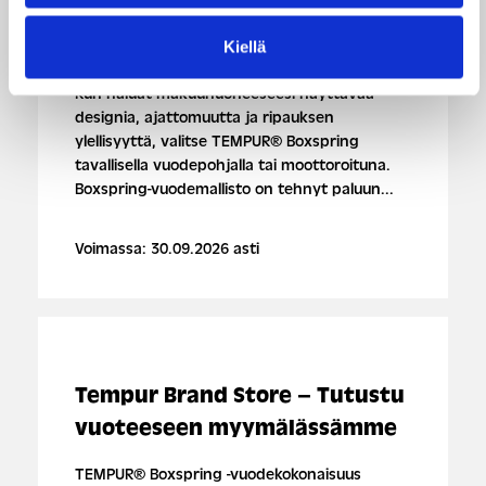
Hyödynnä tutustumistarjous
-20 %
Kiellä
Kun haluat makuuhuoneeseesi näyttävää
designia, ajattomuutta ja ripauksen
ylellisyyttä, valitse TEMPUR® Boxspring
tavallisella vuodepohjalla tai moottoroituna.
Boxspring-vuodemallisto on tehnyt paluun...
Voimassa: 30.09.2026 asti
Tempur Brand Store – Tutustu
vuoteeseen myymälässämme
TEMPUR® Boxspring -vuodekokonaisuus