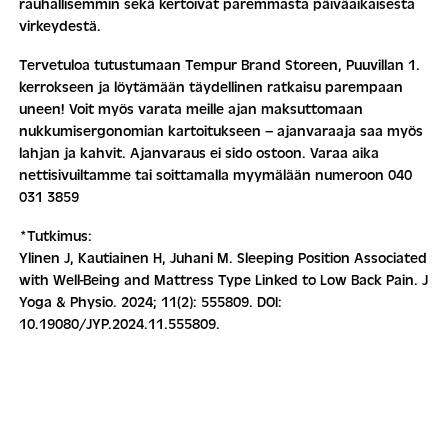
rauhallisemmin sekä kertoivat paremmasta päiväaikaisesta
virkeydestä.
Tervetuloa tutustumaan Tempur Brand Storeen, Puuvillan 1.
kerrokseen ja löytämään täydellinen ratkaisu parempaan
uneen! Voit myös varata meille ajan maksuttomaan
nukkumisergonomian kartoitukseen – ajanvaraaja saa myös
lahjan ja kahvit. Ajanvaraus ei sido ostoon. Varaa aika
nettisivuiltamme tai soittamalla myymälään numeroon 040
031 3859
*Tutkimus:
Ylinen J, Kautiainen H, Juhani M. Sleeping Position Associated
with Well-Being and Mattress Type Linked to Low Back Pain. J
Yoga & Physio. 2024; 11(2): 555809. DOI:
10.19080/JYP.2024.11.555809.