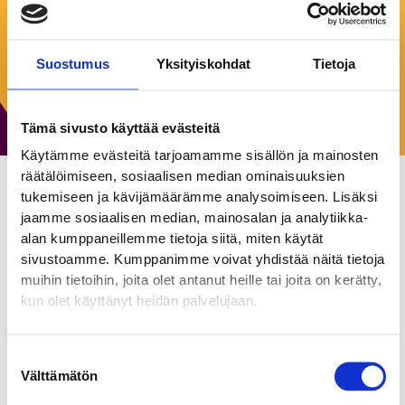
Keskiviikko:
10:00–18:00
Torstai:
10:00–18:00
Perjantai:
10:00–18:00
Suostumus
Yksityiskohdat
Tietoja
Lauantai:
Suljettu
Sunnuntai:
Suljettu
Tämä sivusto käyttää evästeitä
Käytämme evästeitä tarjoamamme sisällön ja mainosten
räätälöimiseen, sosiaalisen median ominaisuuksien
tukemiseen ja kävijämäärämme analysoimiseen. Lisäksi
Terapiapalvelut Jutta
jaamme sosiaalisen median, mainosalan ja analytiikka-
Sippo
alan kumppaneillemme tietoja siitä, miten käytät
sivustoamme. Kumppanimme voivat yhdistää näitä tietoja
Toimistot
muihin tietoihin, joita olet antanut heille tai joita on kerätty,
kun olet käyttänyt heidän palvelujaan.
Ratkaisukeskeistä lyhytterapiaa
Joskus elämässä on hetkiä, jolloin on hyvä hakeutua
Suostumuksen
puhumaan asioista ammattilaisen kanssa. Ratkaisukeskeinen
Välttämätön
valinta
lyhytterapia on itsesi hoitamista ja kehittämistä keskustelun