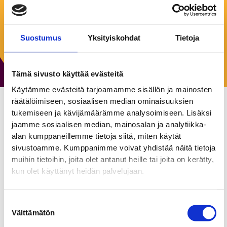
Keskiviikko:
10:00–20:00
Torstai:
10:00–20:00
Perjantai:
10:00–20:00
Suostumus
Yksityiskohdat
Tietoja
Lauantai:
10:00–18:00
Sunnuntai:
12:00–18:00
Tämä sivusto käyttää evästeitä
Käytämme evästeitä tarjoamamme sisällön ja mainosten
räätälöimiseen, sosiaalisen median ominaisuuksien
tukemiseen ja kävijämäärämme analysoimiseen. Lisäksi
VERO MODA
jaamme sosiaalisen median, mainosalan ja analytiikka-
alan kumppaneillemme tietoja siitä, miten käytät
Muoti ja asusteet
sivustoamme. Kumppanimme voivat yhdistää näitä tietoja
muihin tietoihin, joita olet antanut heille tai joita on kerätty,
VERO MODA tarjoaa tyylikkäitä ja trendikkitä vaatteita
kun olet käyttänyt heidän palvelujaan.
itsenäisille, muotitietoisille naisille. Naisellisen raikas sekä
mutkaton tyyli ovat tavaramerkkimme. Tarjoamme
laadukkaita ja käytännöllisiä vaatteita jokaiselle päivälle.
Suostumuksen
Välttämätön
Laajasta ja inspiroivasta mallistostamme löydät aina
valinta
yhteensopivia kokonaisuuksia.