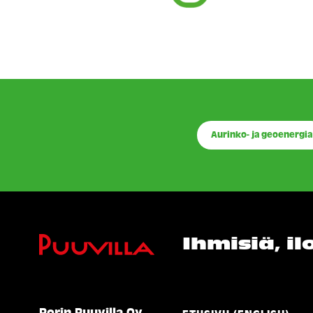
Aurinko- ja geoenergia
Ihmisiä, i
Porin Puuvilla Oy