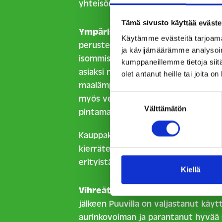
yhteisönsä ympäristöä vähemmän
Tämä sivusto käyttää eväste
Ympäristösertifikaatin perustee
Käytämme evästeitä tarjoama
perusteet saada tämä korkeimman ta
ja kävijämäärämme analysoim
isommista syistä oli kiinteistön ene
kumppaneillemme tietoja siitä
asiaksi nousi kauppakeskuksen jääh
olet antanut heille tai joita o
maalämpöjärjestelmä. Sertifikaatin 
Suostumuksen
myös vettä säästävien vaihtoehtojen
Välttämätön
valinta
pintamateriaalit.
Kauppakeskuksen rakentamisessa käyt
kierrätettyjä materiaaleja ja rakenn
erityistä huomiota.
Kiellä
Vihreät valinnat osana toimintaa
jälkeen Puuvilla on valjastanut käy
aurinkovoiman ja parantanut hyvää s