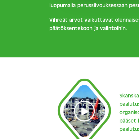
luopumalla perussiivouksessaan pes
Vihreät arvot vaikuttavat olennaises
päätöksentekoon ja valintoihin.
Skanska
paalutu
organiso
pääset 
paalutus