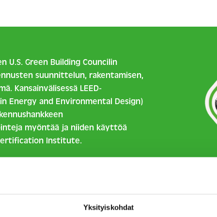
n U.S. Green Building Councilin
ennusten suunnittelun, rakentamisen,
mä. Kansainvälisessä LEED-
 in Energy and Environmental Design)
rakennushankkeen
inteja myöntää ja niiden käyttöä
rtification Institute.
t rakennuksen kestävään ylläpitoon ja
utuksessa. LEED-sertifioidut
ergiaa ja vettä, tuottavat
 laatu on parempi ja ne kuormittavat
Yksityiskohdat