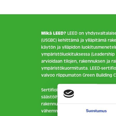
Mikä LEED?
LEED on yhdysvaltalaise
(USGBC) kehittämä ja ylläpitämä rak
käytön ja ylläpidon luokitusmenetel
ympäristöluokituksessa (Leadership
arvioidaan tilojen, rakennuksen ja 
ympäristökuormitusta. LEED-sertifio
valvoo riippumaton Green Building Ce
Sertifioinnin myötä saadaan työkalu
säästöihin muun muassa energiankul
rakennukset käyttävät vähemmän en
vähemmän jätettä, niiden sisäilman
Suostumus