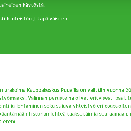
uaineiden käytöstä.
ti kiinteistön jokapäiväiseen
n urakoima Kauppakeskus Puuvilla on valittiin vuonna 
styömaaksi. Valinnan perusteina olivat erityisesti paalu
inti ja johtaminen sekä sujuva yhteistyö eri osapuolten v
kääntämään historian lehteä taaksepäin ja seuraamaan,
 eteni.