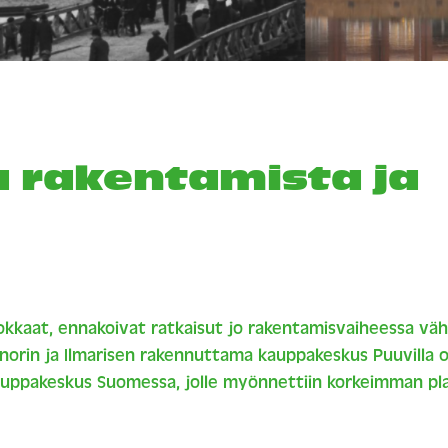
a rakentamista ja
hokkaat, ennakoivat ratkaisut jo rakentamisvaiheessa v
norin ja Ilmarisen rakennuttama kauppakeskus Puuvilla
kauppakeskus Suomessa, jolle myönnettiin korkeimman p