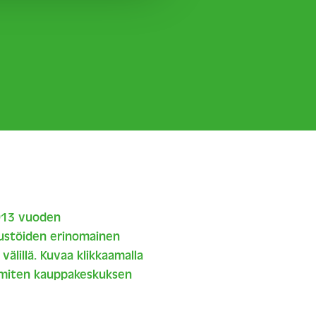
2013 vuoden
tustöiden erinomainen
älillä. Kuvaa klikkaamalla
 miten kauppakeskuksen