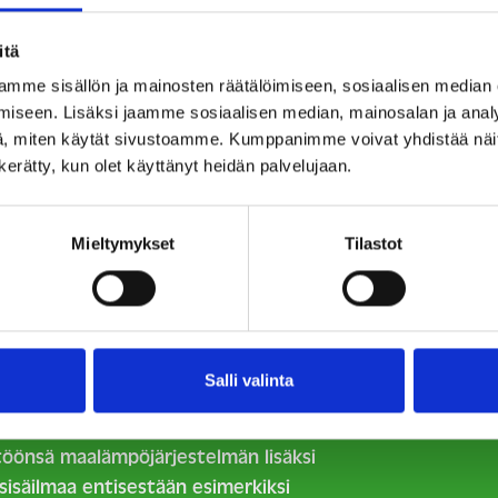
itä
t.
Puuvillalla oli jo vuonna 2016 kaikki
mme sisällön ja mainosten räätälöimiseen, sosiaalisen median
son ympäristösertifikaatti. Yksi
iseen. Lisäksi jaamme sosiaalisen median, mainosalan ja analy
rgiatehokkuus ja toisena vahvaksi
, miten käytät sivustoamme. Kumppanimme voivat yhdistää näitä t
dytyksen ja lämmityksen perusta, oma
n kerätty, kun olet käyttänyt heidän palvelujaan.
saavuttamiseen vaikuttivat vahvasti
 valinta ja ympäristöystävälliset
Mieltymykset
Tilastot
ettiin sekä paikallisia että osin
usjätteen kierrättämiseen kiinnitettiin
Salli valinta
.
LEEDS -sertifikaatin vastaanoton
ttöönsä maalämpöjärjestelmän lisäksi
isäilmaa entisestään esimerkiksi