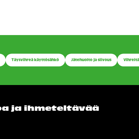
Täysvihreä käyttösähkö
Jätehuolto ja siivous
Vihreitä
loa ja ihmeteltävää