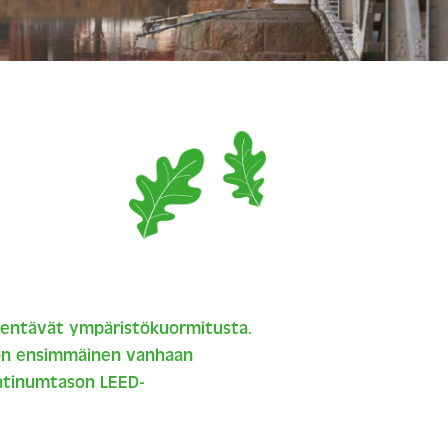
ähentävät ympäristökuormitusta.
 on ensimmäinen vanhaan
latinumtason LEED-