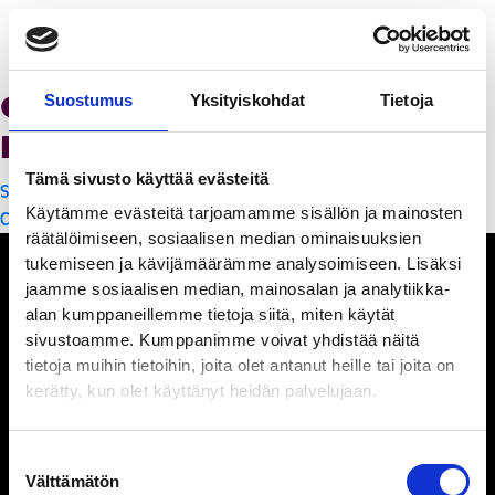
Chopstick Panda –
Suostumus
Yksityiskohdat
Tietoja
Lounas Buffet 14,00
Tämä sivusto käyttää evästeitä
Artikkelien
Synsam – Kehykset alkaen 1 euroa!
Käytämme evästeitä tarjoamamme sisällön ja mainosten
selaus
Chopstick Panda – Viikonloppu Buffet 17,90
räätälöimiseen, sosiaalisen median ominaisuuksien
tukemiseen ja kävijämäärämme analysoimiseen. Lisäksi
jaamme sosiaalisen median, mainosalan ja analytiikka-
alan kumppaneillemme tietoja siitä, miten käytät
sivustoamme. Kumppanimme voivat yhdistää näitä
Ihmisiä, iloa ja
tietoja muihin tietoihin, joita olet antanut heille tai joita on
ihmeteltävää
kerätty, kun olet käyttänyt heidän palvelujaan.
Porin Puuvilla Oy
Suostumuksen
Siltapuistokatu 14
Välttämätön
valinta