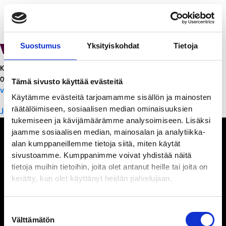
Ville Mattila
Suostumus
Yksityiskohdat
Tietoja
Kiinteistöjohtaja
044 901 6371
Tämä sivusto käyttää evästeitä
ville.mattila@porinpuuvilla.fi
Käytämme evästeitä tarjoamamme sisällön ja mainosten
Artikkelien
räätälöimiseen, sosiaalisen median ominaisuuksien
Johanna Koski-Toivonen
tukemiseen ja kävijämäärämme analysoimiseen. Lisäksi
selaus
jaamme sosiaalisen median, mainosalan ja analytiikka-
alan kumppaneillemme tietoja siitä, miten käytät
sivustoamme. Kumppanimme voivat yhdistää näitä
tietoja muihin tietoihin, joita olet antanut heille tai joita on
Ihmisiä, iloa ja
kerätty, kun olet käyttänyt heidän palvelujaan.
ihmeteltävää
Suostumuksen
Porin Puuvilla Oy
Välttämätön
valinta