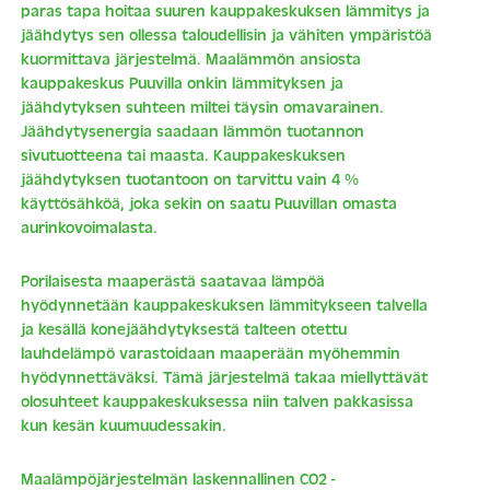
paras tapa hoitaa suuren kauppakeskuksen lämmitys ja
jäähdytys sen ollessa taloudellisin ja vähiten ympäristöä
kuormittava järjestelmä. Maalämmön ansiosta
kauppakeskus Puuvilla onkin lämmityksen ja
jäähdytyksen suhteen miltei täysin omavarainen.
Jäähdytysenergia saadaan lämmön tuotannon
sivutuotteena tai maasta. Kauppakeskuksen
jäähdytyksen tuotantoon on tarvittu vain 4 %
käyttösähköä, joka sekin on saatu Puuvillan omasta
aurinkovoimalasta.
Porilaisesta maaperästä saatavaa lämpöä
hyödynnetään kauppakeskuksen lämmitykseen talvella
ja kesällä konejäähdytyksestä talteen otettu
lauhdelämpö varastoidaan maaperään myöhemmin
hyödynnettäväksi. Tämä järjestelmä takaa miellyttävät
olosuhteet kauppakeskuksessa niin talven pakkasissa
kun kesän kuumuudessakin.
Maalämpöjärjestelmän laskennallinen CO2 -