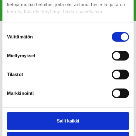
tietoja muihin tietoihin, joita olet antanut heille tai joita on
kerätty, kun olet käyttänyt heidän palvelujaan.
Suostumuksen
Välttämätön
valinta
Mieltymykset
Tilastot
Markkinointi
Salli kaikki