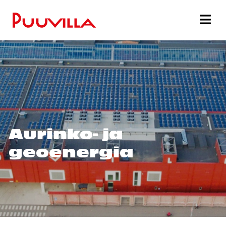
Aurinko- ja
geoenergia