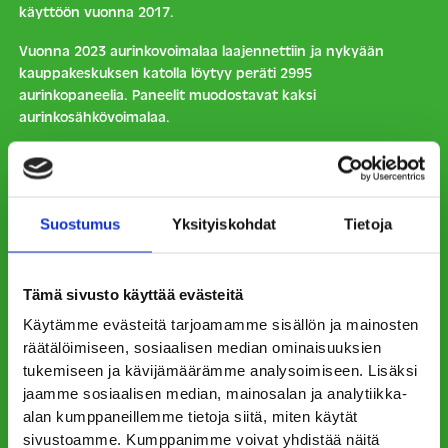
käyttöön vuonna 2017.
Vuonna 2023 aurinkovoimalaa laajennettiin ja nykyään
kauppakeskuksen katolla löytyy peräti 2995
aurinkopaneelia. Paneelit muodostavat kaksi
aurinkosähkövoimalaa.
Ne ovat kokonaisuutena yksi Suomen suurimmista
kiinteistökohtaisista aurinkovoimalaitoksista. Voimalat
tuottavat vuodessa energiaa 750 000 kWh
kauppakeskuksen omaan käyttöön. Puuvillan
Suostumus
Yksityiskohdat
Tietoja
aurinkovoimalan tuottama energiamäärä vastaa 40
sähkölämmitteisen omakotitalon vuotuista energian
tarvetta.
Tämä sivusto käyttää evästeitä
Käytämme evästeitä tarjoamamme sisällön ja mainosten
Tälläkin hetkellä keräimet kauppakeskuksen katolla
räätälöimiseen, sosiaalisen median ominaisuuksien
tuottavat Puuvillalle vihreää sähköä, joka kuluu
tukemiseen ja kävijämäärämme analysoimiseen. Lisäksi
kokonaisuudessaan kiinteistön ja vuokralaisten
tarpeisiin. Oheista videolinkkiä klikkaamalla pääset
jaamme sosiaalisen median, mainosalan ja analytiikka-
kääntämään historian lehteä taaksepäin ja seuraamaan
alan kumppaneillemme tietoja siitä, miten käytät
paneleiden asennustyötä kattotyömaalla.
sivustoamme. Kumppanimme voivat yhdistää näitä