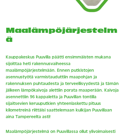
Maalämpöjärjestelm
ä
Kauppakeskus Puuvilla päätti ensimmäisten mukana
sijoittaa heti rakennusvaiheessa
maalämpöjärjestelmään. Ennen putkistojen
asennustyötä varmistauduttiin maapohjan ja
rakennuksen puhtaudesta ja terveellisyydestä ja tämän
jälkeen lämpökaivoja alettiin porata maaperään. Kaivoja
asennettiin 96 kappaletta ja Puuvillan tontilla
sijaitsevien keruuputkien yhteenlaskettu pituus
kilometreinä riittäisi saattelemaan kulkijan Puuvillaan
aina Tampereelta asti!
Maalämpöjärjestelmä on Puuvillassa ollut ylivoimaisesti