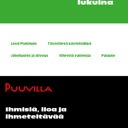
lukuina
Leed Platinum
Täysvihreä käyttösähkö
Jätehuolto ja siivous
Vihreitä valintoja
Palaute
Ihmisiä, iloa ja
ihmeteltävää