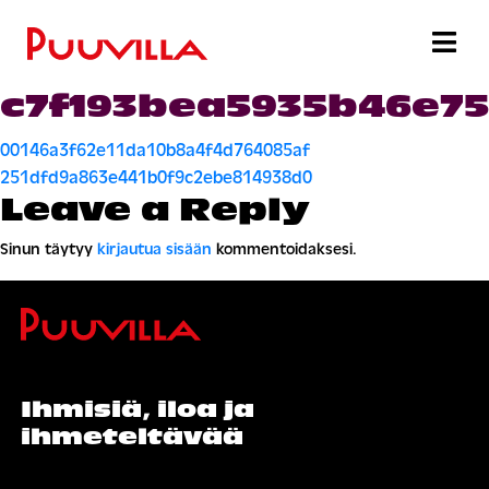
c7f193bea5935b46e7
Artikkelien
00146a3f62e11da10b8a4f4d764085af
selaus
251dfd9a863e441b0f9c2ebe814938d0
Leave a Reply
Sinun täytyy
kirjautua sisään
kommentoidaksesi.
Ihmisiä, iloa ja
ihmeteltävää