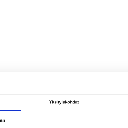
Yksityiskohdat
loa ja ihmeteltävää
itä