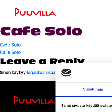
Cafe Solo
Artikkelien
Cafe Solo
Cafe Solo
selaus
Leave a Reply
Sinun täytyy
kirjautua sisään
kommentoidaksesi.
Suostumus
Ihmisiä, i
Tämä sivusto käyttää eväste