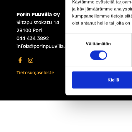
Käytämme evästeitä tarjoama
ja kävijämäärämme analysoim
Porin Puuvilla Oy
ETUSIVU (ENGLISH)
kumppaneillemme tietoja siitä
Siltapuistokatu 14
olet antanut heille tai joita o
28100 Pori
Suostumuksen
044 434 3892
Välttämätön
valinta
infola@porinpuuvilla.fi
Tietosuojaseloste
Kiellä