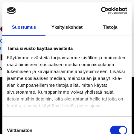
Cafe Solo
Suostumus
Yksityiskohdat
Tietoja
Artikkelien
Cafe Solo
selaus
Cafe Solo
Tämä sivusto käyttää evästeitä
Leave a Reply
Käytämme evästeitä tarjoamamme sisällön ja mainosten
räätälöimiseen, sosiaalisen median ominaisuuksien
Sinun täytyy
kirjautua sisään
kommentoidaksesi.
tukemiseen ja kävijämäärämme analysoimiseen. Lisäksi
jaamme sosiaalisen median, mainosalan ja analytiikka-
alan kumppaneillemme tietoja siitä, miten käytät
sivustoamme. Kumppanimme voivat yhdistää näitä
tietoja muihin tietoihin, joita olet antanut heille tai joita on
kerätty, kun olet käyttänyt heidän palvelujaan.
Ihmisiä, iloa ja
ihmeteltävää
Suostumuksen
Välttämätön
valinta