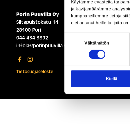
Käytämme evästeitä tarjoama
ja kävijämäärämme analysoim
Porin Puuvilla Oy
ETUSIVU (ENGLISH)
kumppaneillemme tietoja siitä
Siltapuistokatu 14
olet antanut heille tai joita o
28100 Pori
Suostumuksen
044 434 3892
Välttämätön
valinta
infola@porinpuuvilla.fi
Tietosuojaseloste
Kiellä