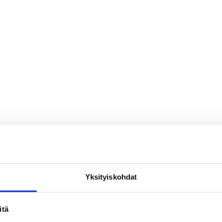
Yksityiskohdat
loa ja ihmeteltävää
itä