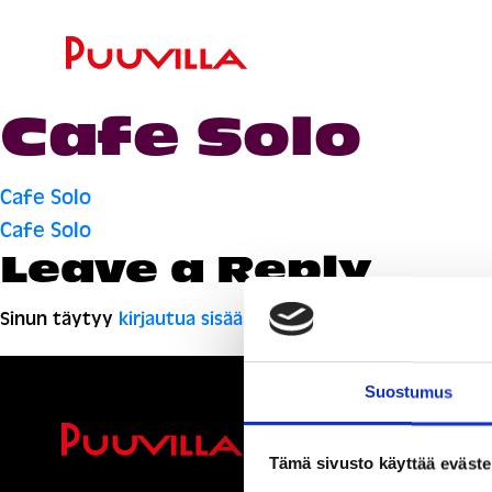
Cafe Solo
Artikkelien
Cafe Solo
Cafe Solo
selaus
Leave a Reply
Sinun täytyy
kirjautua sisään
kommentoidaksesi.
Suostumus
Ihmisiä, i
Tämä sivusto käyttää eväste