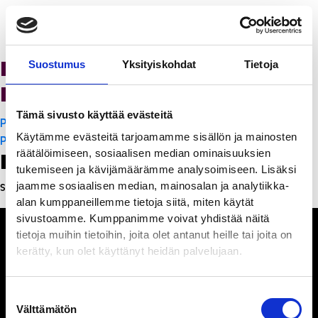
K-Citymarket Pori
Suostumus
Yksityiskohdat
Tietoja
Puuvilla
Tämä sivusto käyttää evästeitä
Artikkelien
PanchoVilla
Käytämme evästeitä tarjoamamme sisällön ja mainosten
selaus
PanchoVilla
räätälöimiseen, sosiaalisen median ominaisuuksien
Leave a Reply
tukemiseen ja kävijämäärämme analysoimiseen. Lisäksi
jaamme sosiaalisen median, mainosalan ja analytiikka-
Sinun täytyy
kirjautua sisään
kommentoidaksesi.
alan kumppaneillemme tietoja siitä, miten käytät
sivustoamme. Kumppanimme voivat yhdistää näitä
tietoja muihin tietoihin, joita olet antanut heille tai joita on
kerätty, kun olet käyttänyt heidän palvelujaan.
Ihmisiä, iloa ja
Suostumuksen
ihmeteltävää
Välttämätön
valinta