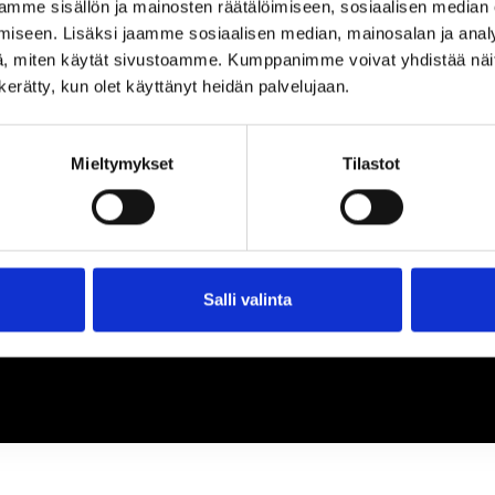
loa ja ihmeteltävää
mme sisällön ja mainosten räätälöimiseen, sosiaalisen median
iseen. Lisäksi jaamme sosiaalisen median, mainosalan ja analy
, miten käytät sivustoamme. Kumppanimme voivat yhdistää näitä t
n kerätty, kun olet käyttänyt heidän palvelujaan.
Mieltymykset
Tilastot
Salli valinta