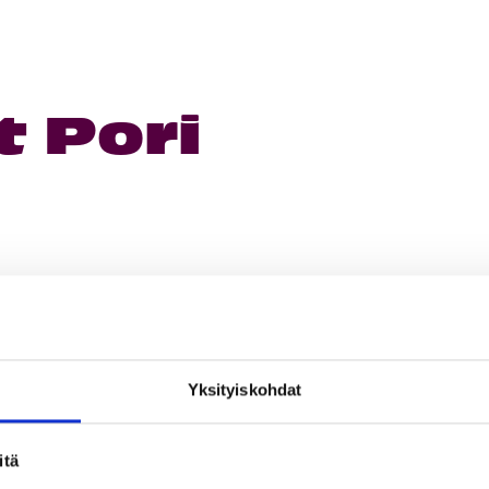
 Pori
Yksityiskohdat
itä