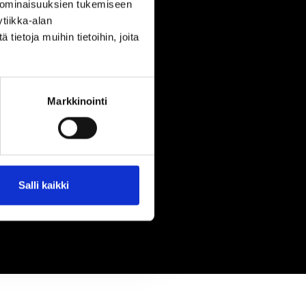
 ominaisuuksien tukemiseen
tiikka-alan
ietoja muihin tietoihin, joita
Markkinointi
Salli kaikki