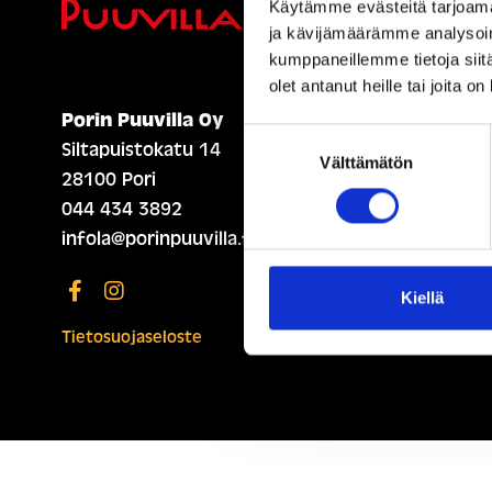
Ihmisiä, i
Käytämme evästeitä tarjoama
ja kävijämäärämme analysoim
kumppaneillemme tietoja siitä
olet antanut heille tai joita o
Porin Puuvilla Oy
ETUSIVU (ENGLISH)
Suostumuksen
Siltapuistokatu 14
Välttämätön
valinta
28100 Pori
044 434 3892
infola@porinpuuvilla.fi
Kiellä
Tietosuojaseloste