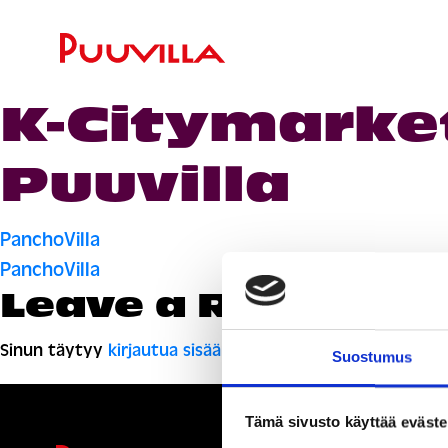
K-Citymarket
Puuvilla
Artikkelien
PanchoVilla
PanchoVilla
selaus
Leave a Reply
Sinun täytyy
kirjautua sisään
kommentoidaksesi.
Suostumus
Tämä sivusto käyttää eväste