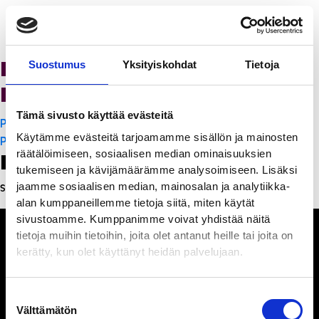
K-Citymarket Pori
Suostumus
Yksityiskohdat
Tietoja
Puuvilla
Tämä sivusto käyttää evästeitä
Artikkelien
PanchoVilla
Käytämme evästeitä tarjoamamme sisällön ja mainosten
selaus
PanchoVilla
räätälöimiseen, sosiaalisen median ominaisuuksien
Leave a Reply
tukemiseen ja kävijämäärämme analysoimiseen. Lisäksi
jaamme sosiaalisen median, mainosalan ja analytiikka-
Sinun täytyy
kirjautua sisään
kommentoidaksesi.
alan kumppaneillemme tietoja siitä, miten käytät
sivustoamme. Kumppanimme voivat yhdistää näitä
tietoja muihin tietoihin, joita olet antanut heille tai joita on
kerätty, kun olet käyttänyt heidän palvelujaan.
Ihmisiä, iloa ja
Suostumuksen
ihmeteltävää
Välttämätön
valinta