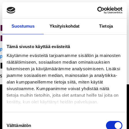
K-Citymarket Pori
Suostumus
Yksityiskohdat
Tietoja
Puuvilla
Tämä sivusto käyttää evästeitä
Artikkelien
PanchoVilla
Käytämme evästeitä tarjoamamme sisällön ja mainosten
selaus
PanchoVilla
räätälöimiseen, sosiaalisen median ominaisuuksien
Leave a Reply
tukemiseen ja kävijämäärämme analysoimiseen. Lisäksi
jaamme sosiaalisen median, mainosalan ja analytiikka-
Sinun täytyy
kirjautua sisään
kommentoidaksesi.
alan kumppaneillemme tietoja siitä, miten käytät
sivustoamme. Kumppanimme voivat yhdistää näitä
tietoja muihin tietoihin, joita olet antanut heille tai joita on
kerätty, kun olet käyttänyt heidän palvelujaan.
Ihmisiä, iloa ja
Suostumuksen
ihmeteltävää
Välttämätön
valinta